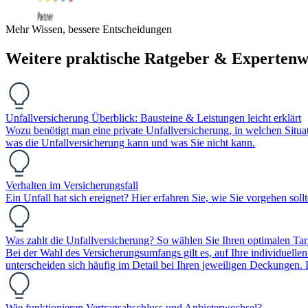
Mehr Wissen, bessere Entscheidungen
Weitere praktische Ratgeber & Expertenw
Unfallversicherung Überblick: Bausteine & Leistungen leicht erklärt
Wozu benötigt man eine private Unfallversicherung, in welchen Situati
was die Unfallversicherung kann und was Sie nicht kann.
Verhalten im Versicherungsfall
Ein Unfall hat sich ereignet? Hier erfahren Sie, wie Sie vorgehen soll
Was zahlt die Unfallversicherung? So wählen Sie Ihren optimalen Tar
Bei der Wahl des Versicherungsumfangs gilt es, auf Ihre individuell
unterscheiden sich häufig im Detail bei Ihren jeweiligen Deckungen
Wie funktionieren Vertragsabschluss und Anbieterwechsel?