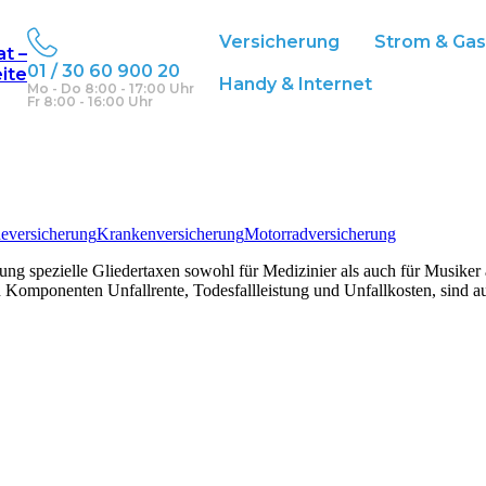
Versicherung
Strom & Ga
at –
01 / 30 60 900 20
eite
Handy & Internet
Mo - Do 8:00 - 17:00 Uhr
Fr 8:00 - 16:00 Uhr
eversicherung
Krankenversicherung
Motorradversicherung
ung spezielle Gliedertaxen sowohl für Medizinier als auch für Musiker 
Komponenten Unfallrente, Todesfallleistung und Unfallkosten, sind a