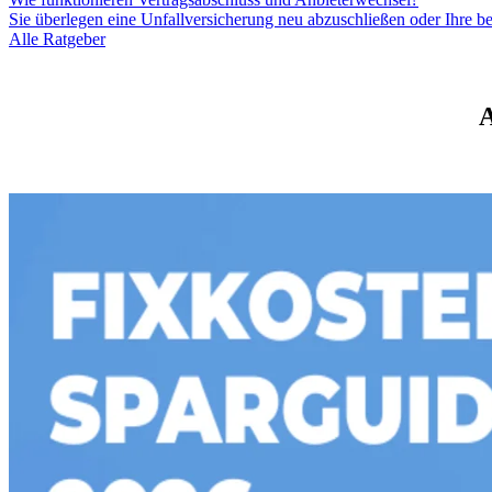
Sie überlegen eine Unfallversicherung neu abzuschließen oder Ihre b
Alle Ratgeber
A