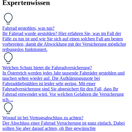
Expertenwissen
Fahrrad gestohlen, was tun?
Ihr Fahrrad wurde gestohlen? Hier erfahren Sie, was im Fall der
Fälle zu tun ist und wie Sie sich auf einen solchen Fall am besten
vorbereiten, damit die Abwicklung mit der Versicherung möglichst
reibungslos funktioniert.
Welchen Schutz bietet die Fahrradversicherung?
In Österreich werden jedes Jahr tausende Fahrräder gestohlen und
tauchen selten wieder auf. Die Aufklärungsquote bei
Fahrraddiebstählen ist leider sehr gering. Mit einer
Fahrradversicherung sind Sie abgesichert für den Fall, dass Ihr
Fahrrad entwendet wird. Vor welchen Gefahren die Versicherung
sch…
Worauf ist bei Vertragsabschluss zu achten?
Der Abschluss einer Fahrrad Versicherung ist ganz einfach. Dabei
sollten Sie aber darauf achten, ob Ihre gewünschte