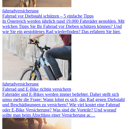
fahrradversicherung
Fahrrad vor Diebstahl schützen – 5 einfache Tipps
In Österreich werden jährlich rund 19.000 Fahrräder gestohlen. Mit
welchen Tipps Sie Ihr Fahrrad vor Dieben schützen können? Und
wie Sie ein gestohlenes Rad wiederfinden? Das erfahren Sie hier.
fahrradversicherung
Fahrrad und E-Bike richtig versichern
Fahrräder und E-Bikes werden immer beliebter. Daher stellt sich
umso mehr die Frage: Wann lohnt es sich, das Rad gegen Diebstahl
und Beschädigungen zu versichern? Wie viel kostet eine Fahrrad
oder E-Bike Versicherung? Was sind die Vorteile? Und worauf
sollte man beim Abschluss einer Versicherung ac…