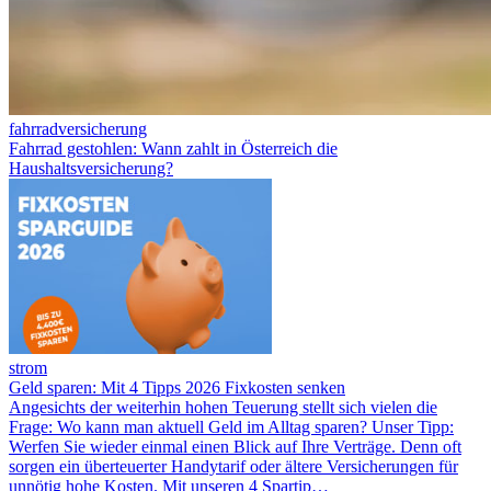
fahrradversicherung
Fahrrad gestohlen: Wann zahlt in Österreich die
Haushaltsversicherung?
strom
Geld sparen: Mit 4 Tipps 2026 Fixkosten senken
Angesichts der weiterhin hohen Teuerung stellt sich vielen die
Frage: Wo kann man aktuell Geld im Alltag sparen? Unser Tipp:
Werfen Sie wieder einmal einen Blick auf Ihre Verträge. Denn oft
sorgen ein überteuerter Handytarif oder ältere Versicherungen für
unnötig hohe Kosten. Mit unseren 4 Spartip…