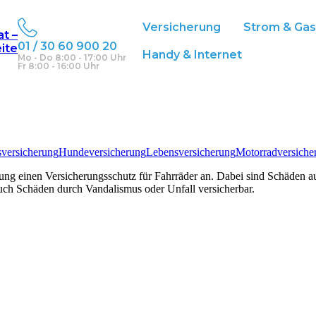
Versicherung
Strom & Ga
at –
01 / 30 60 900 20
eite
Handy & Internet
Mo - Do 8:00 - 17:00 Uhr
Fr 8:00 - 16:00 Uhr
sversicherung
Hundeversicherung
Lebensversicherung
Motorradversiche
ung einen Versicherungsschutz für Fahrräder an. Dabei sind Schäden a
uch Schäden durch Vandalismus oder Unfall versicherbar.