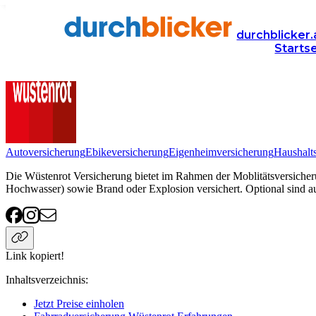
Anbieter
Versicherung
fahrradversicherung
Wüstenrot
durchblicker.
Starts
Wüstenrot Fahrradversicherung
Autoversicherung
Ebikeversicherung
Eigenheimversicherung
Haushalt
Die Wüstenrot Versicherung bietet im Rahmen der Moblitätsversicher
Hochwasser) sowie Brand oder Explosion versichert. Optional sind a
Link kopiert!
Inhaltsverzeichnis
:
Jetzt Preise einholen