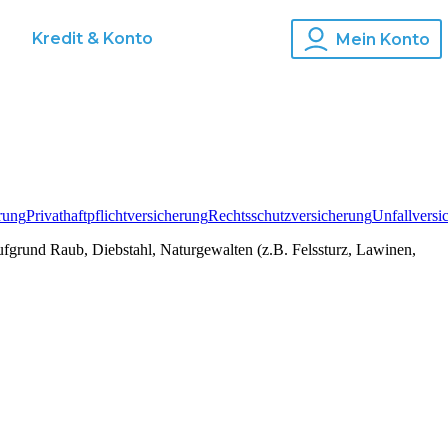
s
Kredit & Konto
Mein Konto
rung
Privathaftpflichtversicherung
Rechtsschutzversicherung
Unfallversi
ufgrund Raub, Diebstahl, Naturgewalten (z.B. Felssturz, Lawinen,