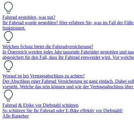
Fahrrad gestohlen, was tun?
Ihr Fahrrad wurde gestohlen? Hier erfahren Sie, was im Fall der Fälle
funktioniert.
Welchen Schutz bietet die Fahrradversicherung?
In Österreich werden jedes Jahr tausende Fahrräder gestohlen und tauc
abgesichert für den Fall, dass Ihr Fahrrad entwendet wird. Vor welc
Worauf ist bei Vertragsabschluss zu achten?
Der Abschluss einer Fahrrad Versicherung ist ganz einfach. Dabei so
vorsieht. Welche das sein können und wie der Vertragsabschluss über 
Fahrrad & Ebike vor Diebstahl schützen
So schützen Sie Ihr Fahrrad oder E-Bike effektiv vor Diebstahl!
Alle Ratgeber