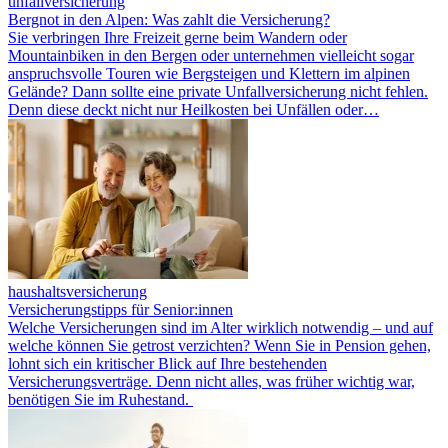
unfallversicherung
Bergnot in den Alpen: Was zahlt die Versicherung?
Sie verbringen Ihre Freizeit gerne beim Wandern oder
Mountainbiken in den Bergen oder unternehmen vielleicht sogar
anspruchsvolle Touren wie Bergsteigen und Klettern im alpinen
Gelände? Dann sollte eine private Unfallversicherung nicht fehlen.
Denn diese deckt nicht nur Heilkosten bei Unfällen oder…
haushaltsversicherung
Versicherungstipps für Senior:innen
Welche Versicherungen sind im Alter wirklich notwendig – und auf
welche können Sie getrost verzichten? Wenn Sie in Pension gehen,
lohnt sich ein kritischer Blick auf Ihre bestehenden
Versicherungsverträge. Denn nicht alles, was früher wichtig war,
benötigen Sie im Ruhestand.