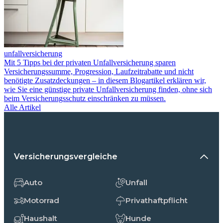
unfallversicherung
Mit 5 Tipps bei der privaten Unfallversicherung sparen
Versicherungssumme, Progression, Laufzeitrabatte und nicht
benötigte Zusatzdeckungen – in diesem Blogartikel erklären wir,
wie Sie eine günstige private Unfallversicherung finden, ohne sich
beim Versicherungsschutz einschränken zu müssen.
Alle Artikel
Versicherungsvergleiche
Auto
Unfall
Motorrad
Privathaftpflicht
Haushalt
Hunde