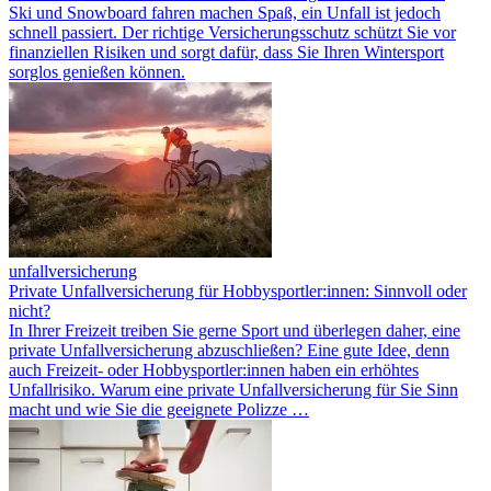
Ski und Snowboard fahren machen Spaß, ein Unfall ist jedoch
schnell passiert. Der richtige Versicherungsschutz schützt Sie vor
finanziellen Risiken und sorgt dafür, dass Sie Ihren Wintersport
sorglos genießen können.
unfallversicherung
Private Unfallversicherung für Hobbysportler:innen: Sinnvoll oder
nicht?
In Ihrer Freizeit treiben Sie gerne Sport und überlegen daher, eine
private Unfallversicherung abzuschließen? Eine gute Idee, denn
auch Freizeit- oder Hobbysportler:innen haben ein erhöhtes
Unfallrisiko. Warum eine private Unfallversicherung für Sie Sinn
macht und wie Sie die geeignete Polizze …