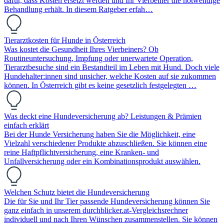
dafür, dass Kosten ersetzt werden und Ihr Vierbeiner die notwendige
Behandlung erhält. In diesem Ratgeber erfah…
Tierarztkosten für Hunde in Österreich
Was kostet die Gesundheit Ihres Vierbeiners? Ob
Routineuntersuchung, Impfung oder unerwartete Operation,
Tierarztbesuche sind ein Bestandteil im Leben mit Hund. Doch viele
Hundehalter:innen sind unsicher, welche Kosten auf sie zukommen
können. In Österreich gibt es keine gesetzlich festgelegten …
Was deckt eine Hundeversicherung ab? Leistungen & Prämien
einfach erklärt
Bei der Hunde Versicherung haben Sie die Möglichkeit, eine
Vielzahl verschiedener Produkte abzuschließen. Sie können eine
reine Haftpflichtversicherung, eine Kranken- und
Unfallversicherung oder ein Kombinationsprodukt auswählen.
Welchen Schutz bietet die Hundeversicherung
Die für Sie und Ihr Tier passende Hundeversicherung können Sie
ganz einfach in unserem durchblicker.at-Vergleichsrechner
individuell und nach Ihren Wünschen zusammenstellen. Sie können