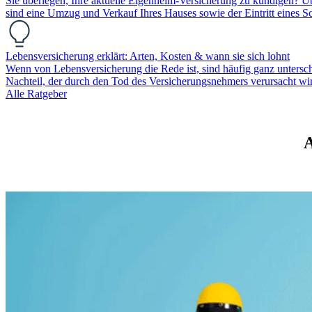
Sie überlegen, Ihre aktuelle Eigenheim-Versicherung zu kündigen? Ü
sind eine Umzug und Verkauf Ihres Hauses sowie der Eintritt eines Sc
Lebensversicherung erklärt: Arten, Kosten & wann sie sich lohnt
Wenn von Lebensversicherung die Rede ist, sind häufig ganz unterschie
Nachteil, der durch den Tod des Versicherungsnehmers verursacht wi
Alle Ratgeber
A