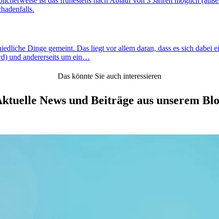
blicherweise ist das frühestens nach Ablauf von 3 Jahren möglich (auß
hadenfalls.
dliche Dinge gemeint. Das liegt vor allem daran, dass es sich dabei ei
rd) und andererseits um ein…
Das könnte Sie auch interessieren
ktuelle News und Beiträge aus unserem Bl