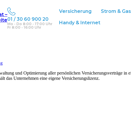
Versicherung
Strom & Ga
at –
01 / 30 60 900 20
eite
Handy & Internet
Mo - Do 8:00 - 17:00 Uhr
Fr 8:00 - 16:00 Uhr
ng
waltung und Optimierung aller persönlichen Versicherungsverträge in e
ält das Unternehmen eine eigene Versicherungslizenz.