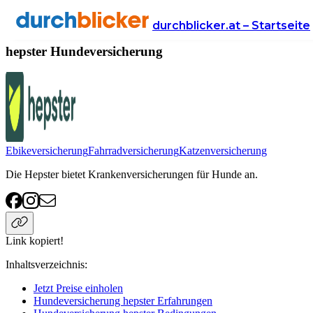
Anbieter
Versicherung
hundeversicherung
hepster
durchblicker.at – Startseite
hepster Hundeversicherung
Ebikeversicherung
Fahrradversicherung
Katzenversicherung
Die Hepster bietet Krankenversicherungen für Hunde an.
Link kopiert!
Inhaltsverzeichnis
:
Jetzt Preise einholen
Hundeversicherung hepster Erfahrungen