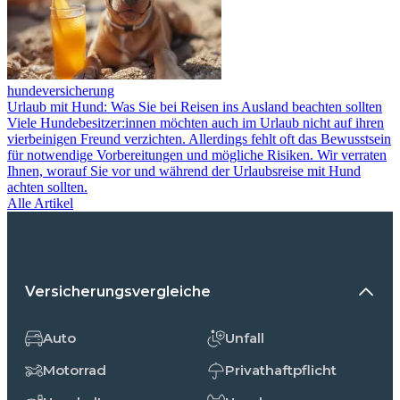
hundeversicherung
Urlaub mit Hund: Was Sie bei Reisen ins Ausland beachten sollten
Viele Hundebesitzer:innen möchten auch im Urlaub nicht auf ihren
vierbeinigen Freund verzichten. Allerdings fehlt oft das Bewusstsein
für notwendige Vorbereitungen und mögliche Risiken. Wir verraten
Ihnen, worauf Sie vor und während der Urlaubsreise mit Hund
achten sollten.
Alle Artikel
Versicherungsvergleiche
Auto
Unfall
Motorrad
Privathaftpflicht