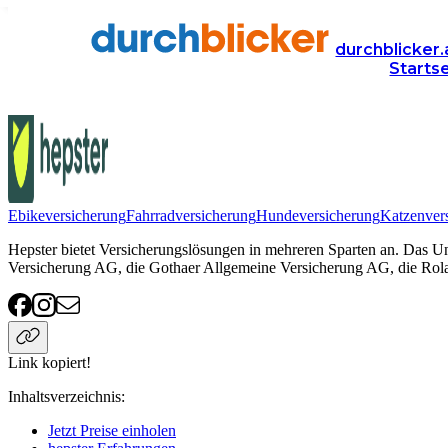
Anbieter
Versicherung
hepster
durchblicker.
Starts
hepster
Ebikeversicherung
Fahrradversicherung
Hundeversicherung
Katzenver
Hepster bietet Versicherungslösungen in mehreren Sparten an. Das U
Versicherung AG, die Gothaer Allgemeine Versicherung AG, die Rol
Link kopiert!
Inhaltsverzeichnis
:
Jetzt Preise einholen