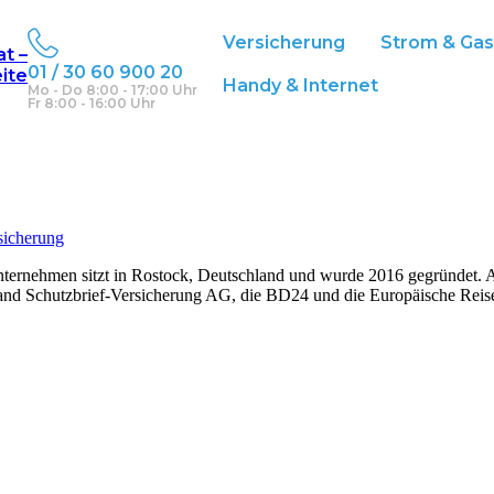
Versicherung
Strom & Ga
at –
01 / 30 60 900 20
eite
Handy & Internet
Mo - Do 8:00 - 17:00 Uhr
Fr 8:00 - 16:00 Uhr
sicherung
nternehmen sitzt in Rostock, Deutschland und wurde 2016 gegründet. Al
and Schutzbrief-Versicherung AG, die BD24 und die Europäische Reis