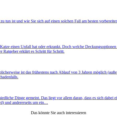
 zu tun ist und wie Sie sich auf einen solchen Fall am besten vorberei
re Katze einen Unfall hat oder erkrankt. Doch welche Deckungsoptionen g
atgeber erklärt es Schritt für Schritt.
blicherweise ist das frühestens nach Ablauf von 3 Jahren möglich (auß
hadenfalls.
dliche Dinge gemeint. Das liegt vor allem daran, dass es sich dabei ei
rd) und andererseits um ein…
Das könnte Sie auch interessieren