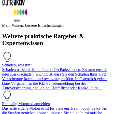
Mehr Wissen, bessere Entscheidungen
Weitere praktische Ratgeber &
Expertenwissen
Schaden, was tun?
Schaden passiert? Keine Panik! Ob Parkschaden, Zusammenstoß
oder Kaskoschaden, wichtig ist, dass Sie den Schaden Ihrer KFZ-
Versicherung korrekt und rechtzeitig melden. In Österreich gelten
klare Vorgaben für die Kfz-Schadenmeldung bei der
Autoversicherung, egal ob bei Haftpflicht oder Kasko. In di…
Erstmalig Motorrad anmelden
Das erste eigene Motorrad ist für viele ein Traum, doch bevor Sie
die Straßen genießen können, müssen Sie einige bürokratische