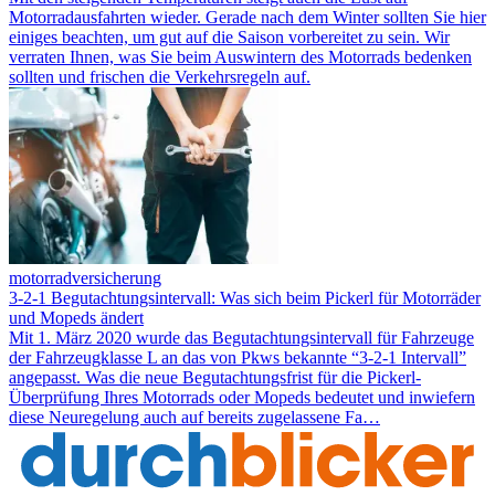
Motorradausfahrten wieder. Gerade nach dem Winter sollten Sie hier
einiges beachten, um gut auf die Saison vorbereitet zu sein. Wir
verraten Ihnen, was Sie beim Auswintern des Motorrads bedenken
sollten und frischen die Verkehrsregeln auf.
motorradversicherung
3-2-1 Begutachtungsintervall: Was sich beim Pickerl für Motorräder
und Mopeds ändert
Mit 1. März 2020 wurde das Begutachtungsintervall für Fahrzeuge
der Fahrzeugklasse L an das von Pkws bekannte “3-2-1 Intervall”
angepasst. Was die neue Begutachtungsfrist für die Pickerl-
Überprüfung Ihres Motorrads oder Mopeds bedeutet und inwiefern
diese Neuregelung auch auf bereits zugelassene Fa…