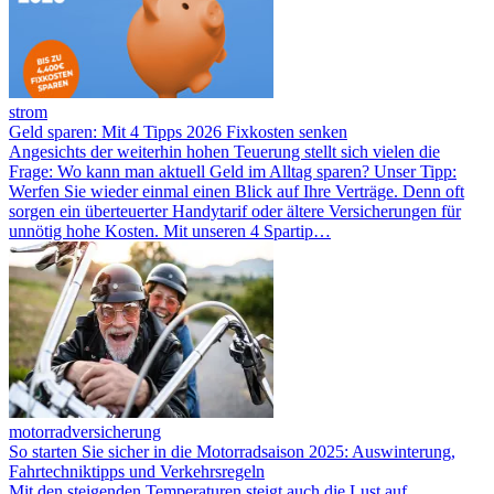
strom
Geld sparen: Mit 4 Tipps 2026 Fixkosten senken
Angesichts der weiterhin hohen Teuerung stellt sich vielen die
Frage: Wo kann man aktuell Geld im Alltag sparen? Unser Tipp:
Werfen Sie wieder einmal einen Blick auf Ihre Verträge. Denn oft
sorgen ein überteuerter Handytarif oder ältere Versicherungen für
unnötig hohe Kosten. Mit unseren 4 Spartip…
motorradversicherung
So starten Sie sicher in die Motorradsaison 2025: Auswinterung,
Fahrtechniktipps und Verkehrsregeln
Mit den steigenden Temperaturen steigt auch die Lust auf