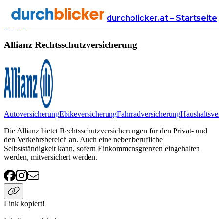
Anbieter
Versicherung
rechtsschutzversicherung
durchblicker.at – Startseite
Allianz
Allianz Rechtsschutzversicherung
Autoversicherung
Ebikeversicherung
Fahrradversicherung
Haushaltsve
Die Allianz bietet Rechtsschutzversicherungen für den Privat- und
den Verkehrsbereich an. Auch eine nebenberufliche
Selbstständigkeit kann, sofern Einkommensgrenzen eingehalten
werden, mitversichert werden.
Link kopiert!