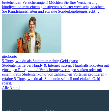
bestehenden Versicherungen! Möchten Sie Ihre Versicherung
kündigen oder zu einem günstigeren Anbieter wechseln, beachten
Sie Kündigungsfristen und etwaige Sonderkündigungsrecht…
girokonto
5 Tipps, wie du als Student:in richtig Geld sparst
Studententarife bei Handy & Internet nutzen, Haushaltsfixkosten mit
günstigen Energie- und Versicherungsverträgen senken oder mit
einem gratis Studentenkonto von zahlreichen Vorteilen profitieren –
erfahre 5 Tipps, wie du als Student:in schnell und einfach Geld
sparst.
Alle Artikel