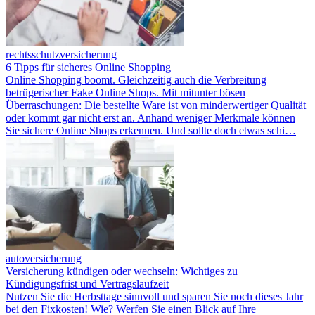
rechtsschutzversicherung
6 Tipps für sicheres Online Shopping
Online Shopping boomt. Gleichzeitig auch die Verbreitung
betrügerischer Fake Online Shops. Mit mitunter bösen
Überraschungen: Die bestellte Ware ist von minderwertiger Qualität
oder kommt gar nicht erst an. Anhand weniger Merkmale können
Sie sichere Online Shops erkennen. Und sollte doch etwas schi…
autoversicherung
Versicherung kündigen oder wechseln: Wichtiges zu
Kündigungsfrist und Vertragslaufzeit
Nutzen Sie die Herbsttage sinnvoll und sparen Sie noch dieses Jahr
bei den Fixkosten! Wie? Werfen Sie einen Blick auf Ihre