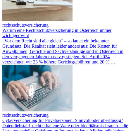
rechtsschutzversicherung
Warum eine Rechtsschutzversicherung in Österreich immer
wichtiger wird
„Vor dem Recht sind alle gleich“ – so lautet ein bekannter
Grundsatz. Die Realität sieht leider anders aus: Die Kosten für
Anwält:innen, Gerichte und Sachverständige sind in Österreich in
den vergangenen Jahren massiv gestiegen. Seit April 2024
verzeichnen wir 23 % höhere Gerichtsgebühren und 20 % …
rechtsschutzversicherung
Cyberversicherung für Privatpersonen: Sinnvoll oder überflüssig?
Datendiebstahl, nicht erhaltene Ware oder Identitätsmissbrauch – die
Liste potenzieller Gefahren im Internet ist lang. Mittlerweile haben