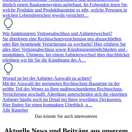
ähnlich einem Baukastensystem aufgebaut. Im Folgenden lesen Sie,
welche Produkte und Produktbausteine es gibt, welche Personen in
welchen Lebensbereichen jeweils versichert…
Wie funktionieren Vertragsabschluss und Anbieterwechsel?
Sie überlegen eine Rechtsschutzversicherung neu abzuschließen
oder Ihre bestehende Versicherung zu wechseln? Hier erfahren Sie
alles über Vertragsabschluss sowie Kündigungsmöglichkeiten und -
modalitäten. Übrigens: bei einem Anbieterwechsel über durchblicker
erledigen wir für Sie die Kündigung des A…
Worauf ist bei der Anbieter-Auswahl zu achten?
Mit der Auswahl der geeigneten Rechtsschutz-Bausteine ist der
größte Teil des Weges zu Ihrer maßgeschneiderten Rechtsschutz-
Versicherung geschafft. Allerdings unterscheiden sich die einzelnen
Anbieter häufig noch im Detail bei Ihren jeweiligen Deckungen.
Hier finden Sie einen kompakten Überblick, a…
Alle Ratgeber
Das könnte Sie auch interessieren
Aktuelle News und Beiträge aus unserem