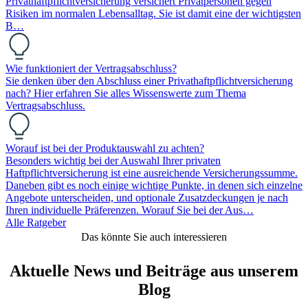
Privathaftpflichtversicherung versichert Privatpersonen gegen
Risiken im normalen Lebensalltag. Sie ist damit eine der wichtigsten
B…
Wie funktioniert der Vertragsabschluss?
Sie denken über den Abschluss einer Privathaftpflichtversicherung
nach? Hier erfahren Sie alles Wissenswerte zum Thema
Vertragsabschluss.
Worauf ist bei der Produktauswahl zu achten?
Besonders wichtig bei der Auswahl Ihrer privaten
Haftpflichtversicherung ist eine ausreichende Versicherungssumme.
Daneben gibt es noch einige wichtige Punkte, in denen sich einzelne
Angebote unterscheiden, und optionale Zusatzdeckungen je nach
Ihren individuelle Präferenzen. Worauf Sie bei der Aus…
Alle Ratgeber
Das könnte Sie auch interessieren
Aktuelle News und Beiträge aus unserem
Blog