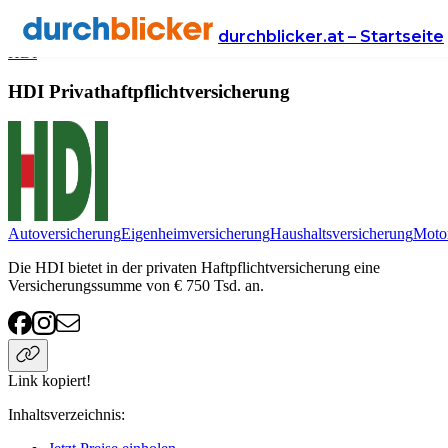
Anbieter
Versicherung
privathaftpflichtversicherung
durchblicker.at – Startseite
HDI
HDI Privathaftpflichtversicherung
Autoversicherung
Eigenheimversicherung
Haushaltsversicherung
Motor
Die HDI bietet in der privaten Haftpflichtversicherung eine
Versicherungssumme von € 750 Tsd. an.
Link kopiert!
Inhaltsverzeichnis
: