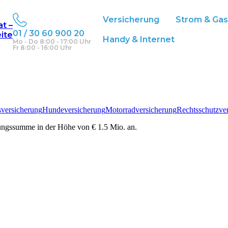
V
Versicherung
Strom & Ga
at –
01 / 30 60 900 20
eite
Handy & Internet
Mo - Do 8:00 - 17:00 Uhr
Fr 8:00 - 16:00 Uhr
sversicherung
Hundeversicherung
Motorradversicherung
Rechtsschutzve
rungssumme in der Höhe von € 1.5 Mio. an.