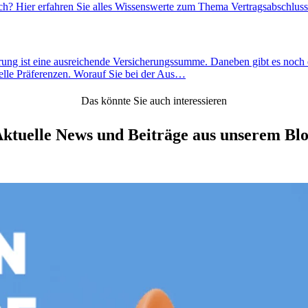
ach? Hier erfahren Sie alles Wissenswerte zum Thema Vertragsabschluss
erung ist eine ausreichende Versicherungssumme. Daneben gibt es noch 
uelle Präferenzen. Worauf Sie bei der Aus…
Das könnte Sie auch interessieren
ktuelle News und Beiträge aus unserem Bl