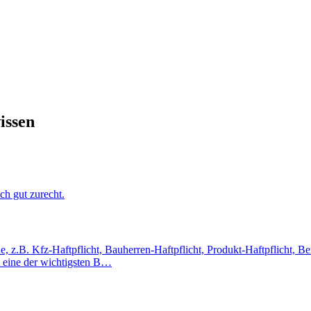
issen
ch gut zurecht.
, z.B. Kfz-Haftpflicht, Bauherren-Haftpflicht, Produkt-Haftpflicht, Ber
t eine der wichtigsten B…