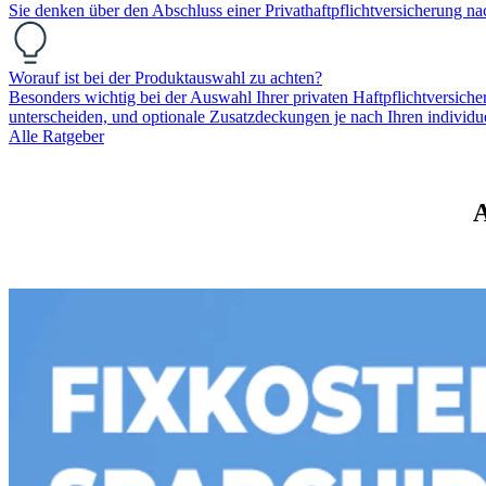
Sie denken über den Abschluss einer Privathaftpflichtversicherung n
Worauf ist bei der Produktauswahl zu achten?
Besonders wichtig bei der Auswahl Ihrer privaten Haftpflichtversich
unterscheiden, und optionale Zusatzdeckungen je nach Ihren individ
Alle Ratgeber
A