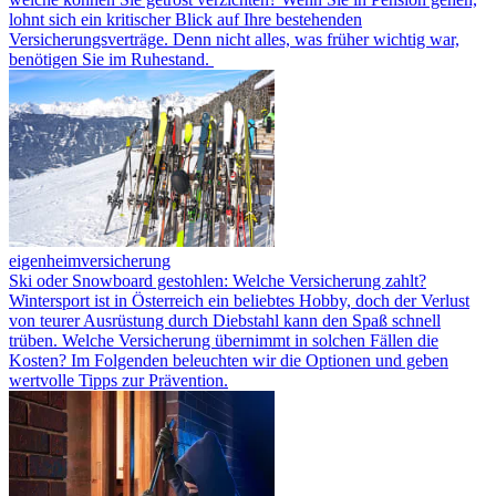
lohnt sich ein kritischer Blick auf Ihre bestehenden
Versicherungsverträge. Denn nicht alles, was früher wichtig war,
benötigen Sie im Ruhestand.
eigenheimversicherung
Ski oder Snowboard gestohlen: Welche Versicherung zahlt?
Wintersport ist in Österreich ein beliebtes Hobby, doch der Verlust
von teurer Ausrüstung durch Diebstahl kann den Spaß schnell
trüben. Welche Versicherung übernimmt in solchen Fällen die
Kosten? Im Folgenden beleuchten wir die Optionen und geben
wertvolle Tipps zur Prävention.