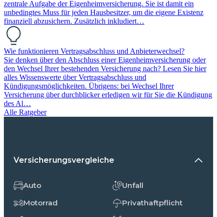
zentrale Aufgabe der Eigenheimversicherung. Sie ist damit ein
unbedingtes Muss für jeden Hausbesitzer, um die eigene Existenz
finanziell abzusichern. Zusätzlich inkludiert…
Wie funktionieren Vertragsabschluss und Anbieterwechsel?
Sie denken über den Abschluss einer Eigenheimversicherung oder
den Wechsel Ihrer bestehenden Versicherung nach? Lesen Sie hier
alles Wissenswerte über Vertragsabschluss und
Kündigungsmöglichkeiten. Übrigens: bei Wechsel Ihrer
Versicherung über durchblicker erledigen wir für Sie die Kündigung
des Al…
Alle Ratgeber
Versicherungsvergleiche
Auto
Unfall
Motorrad
Privathaftpflicht