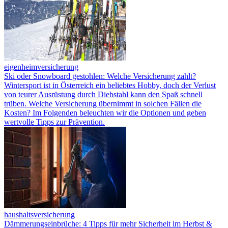
eigenheimversicherung
Ski oder Snowboard gestohlen: Welche Versicherung zahlt?
Wintersport ist in Österreich ein beliebtes Hobby, doch der Verlust
von teurer Ausrüstung durch Diebstahl kann den Spaß schnell
trüben. Welche Versicherung übernimmt in solchen Fällen die
Kosten? Im Folgenden beleuchten wir die Optionen und geben
wertvolle Tipps zur Prävention.
haushaltsversicherung
Dämmerungseinbrüche: 4 Tipps für mehr Sicherheit im Herbst &