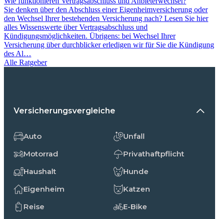
Wie funktionieren Vertragsabschluss und Anbieterwechsel?
Sie denken über den Abschluss einer Eigenheimversicherung oder
den Wechsel Ihrer bestehenden Versicherung nach? Lesen Sie hier
alles Wissenswerte über Vertragsabschluss und
Kündigungsmöglichkeiten. Übrigens: bei Wechsel Ihrer
Versicherung über durchblicker erledigen wir für Sie die Kündigung
des Al…
Alle Ratgeber
Versicherungsvergleiche
Auto
Unfall
Motorrad
Privathaftpflicht
Haushalt
Hunde
Eigenheim
Katzen
Reise
E-Bike