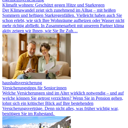
Klimafit wohnen: Geschützt gegen Hitze und Starkregen
Der Klimawandel zeigt sich zunehmend im Alltag – mit heißen
Sommern und heftigen Starkregenfällen. Vielleicht haben auch Sie
schon erlebt, wie sich Ihre Wohnräume aufheizen oder Wasser nicht
mehr richtig abfließt. In Zusammenarbeit mit unserem Partner klima
aktiv zeigen wir Ihnen, wie Sie Ihr Zuh…
haushaltsversicherung
Versicherungstipps für Senior:innen
Welche Versicherungen sind im Alter wirklich notwendig – und auf
welche können Sie getrost verzichten? Wenn Sie in Pension gehen,
lohnt sich ein kritischer Blick auf Ihre bestehenden
Versicherungsverträge. Denn nicht alles, was früher wichtig war,
benötigen Sie im Ruhestand.