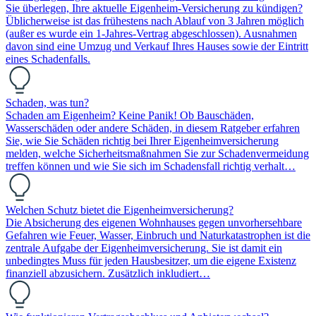
Sie überlegen, Ihre aktuelle Eigenheim-Versicherung zu kündigen?
Üblicherweise ist das frühestens nach Ablauf von 3 Jahren möglich
(außer es wurde ein 1-Jahres-Vertrag abgeschlossen). Ausnahmen
davon sind eine Umzug und Verkauf Ihres Hauses sowie der Eintritt
eines Schadenfalls.
Schaden, was tun?
Schaden am Eigenheim? Keine Panik! Ob Bauschäden,
Wasserschäden oder andere Schäden, in diesem Ratgeber erfahren
Sie, wie Sie Schäden richtig bei Ihrer Eigenheimversicherung
melden, welche Sicherheitsmaßnahmen Sie zur Schadenvermeidung
treffen können und wie Sie sich im Schadensfall richtig verhalt…
Welchen Schutz bietet die Eigenheimversicherung?
Die Absicherung des eigenen Wohnhauses gegen unvorhersehbare
Gefahren wie Feuer, Wasser, Einbruch und Naturkatastrophen ist die
zentrale Aufgabe der Eigenheimversicherung. Sie ist damit ein
unbedingtes Muss für jeden Hausbesitzer, um die eigene Existenz
finanziell abzusichern. Zusätzlich inkludiert…