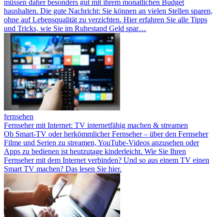
müssen daher besonders gut mit ihrem monatlichen Budget
haushalten. Die gute Nachricht: Sie können an vielen Stellen sparen,
ohne auf Lebensqualität zu verzichten. Hier erfahren Sie alle Tipps
und Tricks, wie Sie im Ruhestand Geld spar…
fernsehen
Fernseher mit Internet: TV internetfähig machen & streamen
Ob Smart-TV oder herkömmlicher Fernseher – über den Fernseher
Filme und Serien zu streamen, YouTube-Videos anzusehen oder
Apps zu bedienen ist heutzutage kinderleicht. Wie Sie Ihren
Fernseher mit dem Internet verbinden? Und so aus einem TV einen
Smart TV machen? Das lesen Sie hier.