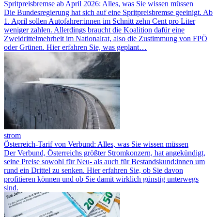
Spritpreisbremse ab April 2026: Alles, was Sie wissen müssen
Die Bundesregierung hat sich auf eine Spritpreisbremse geeinigt. Ab
1. April sollen Autofahrer:innen im Schnitt zehn Cent pro Liter
weniger zahlen. Allerdings braucht die Koalition dafür eine
Zweidrittelmehrheit im Nationalrat, also die Zustimmung von FPÖ
oder Grünen. Hier erfahren Sie, was geplant…
strom
Österreich-Tarif von Verbund: Alles, was Sie wissen müssen
Der Verbund, Österreichs größter Stromkonzern, hat angekündigt,
seine Preise sowohl für Neu- als auch für Bestandskund:innen um
rund ein Drittel zu senken. Hier erfahren Sie, ob Sie davon
profitieren können und ob Sie damit wirklich günstig unterwegs
sind.