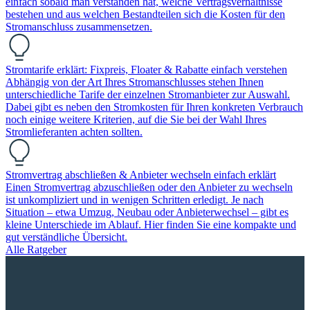
einfach sobald man verstanden hat, welche Vertragsverhältnisse
bestehen und aus welchen Bestandteilen sich die Kosten für den
Stromanschluss zusammensetzen.
Stromtarife erklärt: Fixpreis, Floater & Rabatte einfach verstehen
Abhängig von der Art Ihres Stromanschlusses stehen Ihnen
unterschiedliche Tarife der einzelnen Stromanbieter zur Auswahl.
Dabei gibt es neben den Stromkosten für Ihren konkreten Verbrauch
noch einige weitere Kriterien, auf die Sie bei der Wahl Ihres
Stromlieferanten achten sollten.
Stromvertrag abschließen & Anbieter wechseln einfach erklärt
Einen Stromvertrag abzuschließen oder den Anbieter zu wechseln
ist unkompliziert und in wenigen Schritten erledigt. Je nach
Situation – etwa Umzug, Neubau oder Anbieterwechsel – gibt es
kleine Unterschiede im Ablauf. Hier finden Sie eine kompakte und
gut verständliche Übersicht.
Alle Ratgeber