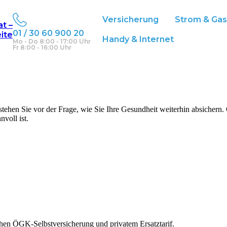
Versicherung
Strom & Ga
at –
01 / 30 60 900 20
eite
Handy & Internet
Mo - Do 8:00 - 17:00 Uhr
Fr 8:00 - 16:00 Uhr
h stehen Sie vor der Frage, wie Sie Ihre Gesundheit weiterhin absichern
voll ist.
hen ÖGK-Selbstversicherung und privatem Ersatztarif.