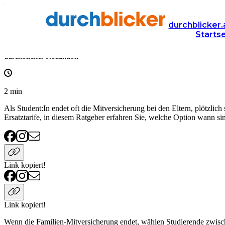
Wissen
Versicherung
krankenversicherung
durchblicker.
Starts
Krankenversicherung für Studenten
durchblicker Redaktion
2
min
Als Student:In endet oft die Mitversicherung bei den Eltern, plötzlic
Ersatztarife, in diesem Ratgeber erfahren Sie, welche Option wann sinn
Link kopiert!
Link kopiert!
Wenn die Familien-Mitversicherung endet, wählen Studierende zwisc