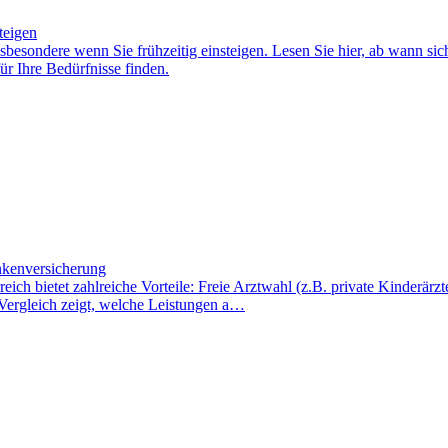
teigen
insbesondere wenn Sie frühzeitig einsteigen. Lesen Sie hier, ab wann si
ür Ihre Bedürfnisse finden.
ankenversicherung
eich bietet zahlreiche Vorteile: Freie Arztwahl (z.B. private Kinderä
-Vergleich zeigt, welche Leistungen a…