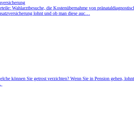
nversicherung
Vorteile: Wahlarztbesuche, die Kostenübernahme von pränataldiagnostis
usatzversicherung lohnt und ob man diese auc…
che können Sie getrost verzichten? Wenn Sie in Pension gehen, lohnt s
d.