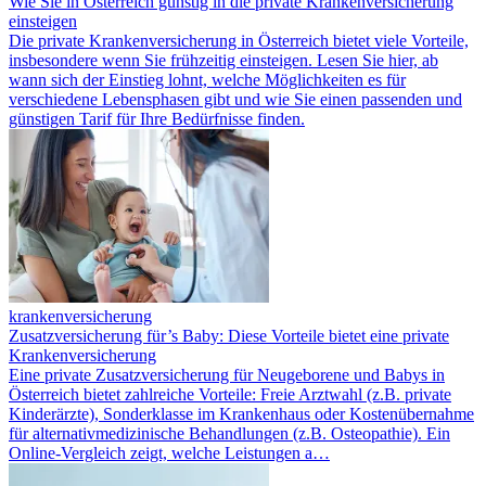
Wie Sie in Österreich günstig in die private Krankenversicherung
einsteigen
Die private Krankenversicherung in Österreich bietet viele Vorteile,
insbesondere wenn Sie frühzeitig einsteigen. Lesen Sie hier, ab
wann sich der Einstieg lohnt, welche Möglichkeiten es für
verschiedene Lebensphasen gibt und wie Sie einen passenden und
günstigen Tarif für Ihre Bedürfnisse finden.
krankenversicherung
Zusatzversicherung für’s Baby: Diese Vorteile bietet eine private
Krankenversicherung
Eine private Zusatzversicherung für Neugeborene und Babys in
Österreich bietet zahlreiche Vorteile: Freie Arztwahl (z.B. private
Kinderärzte), Sonderklasse im Krankenhaus oder Kostenübernahme
für alternativmedizinische Behandlungen (z.B. Osteopathie). Ein
Online-Vergleich zeigt, welche Leistungen a…