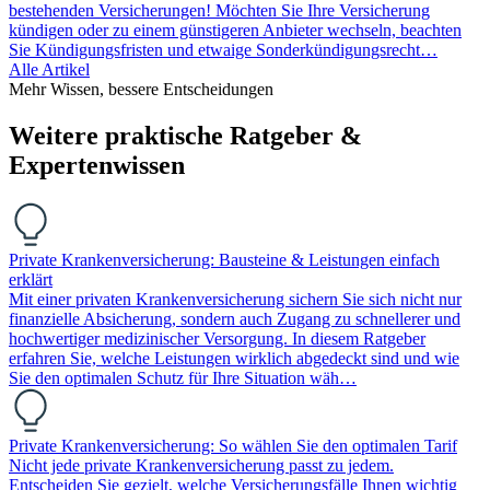
bestehenden Versicherungen! Möchten Sie Ihre Versicherung
kündigen oder zu einem günstigeren Anbieter wechseln, beachten
Sie Kündigungsfristen und etwaige Sonderkündigungsrecht…
Alle Artikel
Mehr Wissen, bessere Entscheidungen
Weitere praktische Ratgeber &
Expertenwissen
Private Krankenversicherung: Bausteine & Leistungen einfach
erklärt
Mit einer privaten Krankenversicherung sichern Sie sich nicht nur
finanzielle Absicherung, sondern auch Zugang zu schnellerer und
hochwertiger medizinischer Versorgung. In diesem Ratgeber
erfahren Sie, welche Leistungen wirklich abgedeckt sind und wie
Sie den optimalen Schutz für Ihre Situation wäh…
Private Krankenversicherung: So wählen Sie den optimalen Tarif
Nicht jede private Krankenversicherung passt zu jedem.
Entscheiden Sie gezielt, welche Versicherungsfälle Ihnen wichtig