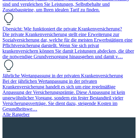
sind und vergleichen Sie Leistungen, Selbstbehalte und
Zusatzbausteine, um Ihren idealen Tarif zu finden.
Übersicht: Wie funktioniert die private Krankenversicherung?
Die private Krankenversicherung stellt eine Erweiterung zur
Sozialversicherung dar, welche für die meisten Erwerbstätigen eine
Pflichtversicherung darstellt. Wenn Sie sich privat
krankenversichern können Sie damit Leistungen abdecken, die über
die notwendige Grundversorgung hinausgehen und damit v…
Jährliche Wertanpassung in der privaten Krankenversicherung
Bei der jährlichen Wertanpassung in der privaten
Krankenversicherung handelt es sich um eine regelmäßige
Anpassung der Versicherungsprämie. Diese Anpassung ist kein
ungewöhnlicher Vorgang, sondern ein fester Bestandteil vieler
Versicherungsverträge. Sie dient dazu, steigende Kosten im
Gesundheitswe…
Alle Ratgeber