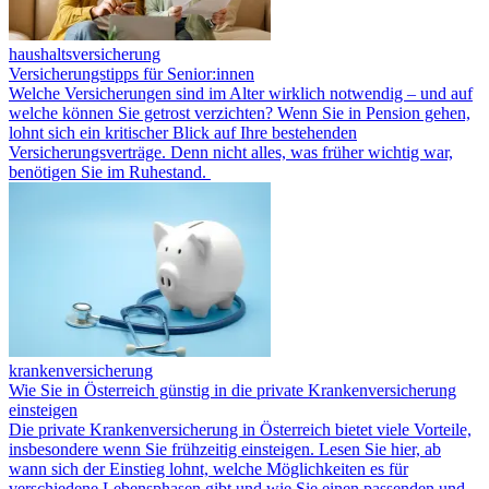
haushaltsversicherung
Versicherungstipps für Senior:innen
Welche Versicherungen sind im Alter wirklich notwendig – und auf
welche können Sie getrost verzichten? Wenn Sie in Pension gehen,
lohnt sich ein kritischer Blick auf Ihre bestehenden
Versicherungsverträge. Denn nicht alles, was früher wichtig war,
benötigen Sie im Ruhestand.
krankenversicherung
Wie Sie in Österreich günstig in die private Krankenversicherung
einsteigen
Die private Krankenversicherung in Österreich bietet viele Vorteile,
insbesondere wenn Sie frühzeitig einsteigen. Lesen Sie hier, ab
wann sich der Einstieg lohnt, welche Möglichkeiten es für
verschiedene Lebensphasen gibt und wie Sie einen passenden und