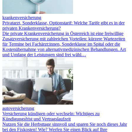
krankenversicherung
Privatarzt, Sonderklasse, Optionstarif: Welche Tarife gibt es in der
privaten Krankenversicherung?
Die private Krankenversicherung in Österreich ist eine freiwillige
Zusatzversicherung mit zahlreichen Vorteilen: kürzere Wartezeiten
für Termine bei Fachärzt:innen, Sonderklasse im Spital oder die
Kostenübernahme von alternativmedizinischen Behandlungen. Art
und Umfang der Leistungen sind frei wähl…
autoversicherung
Versicherung kündigen oder wechseln: Wichtiges zu
Kündigungsfrist und Vertragslaufzeit
Nutzen Sie die Herbsttage sinnvoll und sparen Sie noch dieses Jahr
bei den Fixkosten! Wie? Werfen Sie einen Blick auf Ihre