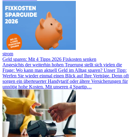
strom
Geld sparen: Mit 4 Tipps 2026 Fixkosten senken
Angesichts der weiterhin hohen Teuerung stellt sich vielen die
Frage: Wo kann man aktuell Geld im Alltag sparen? Unser Tipp:
Werfen Sie wieder einmal einen Blick auf Ihre Verträge. Denn oft
sorgen ein überteuerter Handytarif oder ältere Versicherungen für
unnötig hohe Kosten. Mit unseren 4 Spartip…