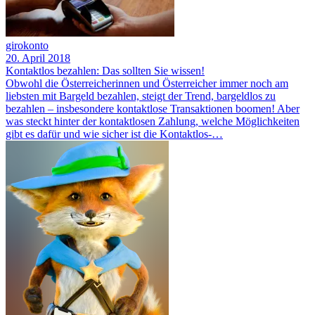
girokonto
20. April 2018
Kontaktlos bezahlen: Das sollten Sie wissen!
Obwohl die Österreicherinnen und Österreicher immer noch am
liebsten mit Bargeld bezahlen, steigt der Trend, bargeldlos zu
bezahlen – insbesondere kontaktlose Transaktionen boomen! Aber
was steckt hinter der kontaktlosen Zahlung, welche Möglichkeiten
gibt es dafür und wie sicher ist die Kontaktlos-…