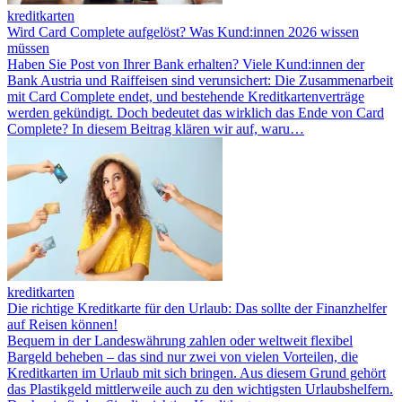
kreditkarten
Wird Card Complete aufgelöst? Was Kund:innen 2026 wissen
müssen
Haben Sie Post von Ihrer Bank erhalten? Viele Kund:innen der
Bank Austria und Raiffeisen sind verunsichert: Die Zusammenarbeit
mit Card Complete endet, und bestehende Kreditkartenverträge
werden gekündigt. Doch bedeutet das wirklich das Ende von Card
Complete? In diesem Beitrag klären wir auf, waru…
kreditkarten
Die richtige Kreditkarte für den Urlaub: Das sollte der Finanzhelfer
auf Reisen können!
Bequem in der Landeswährung zahlen oder weltweit flexibel
Bargeld beheben – das sind nur zwei von vielen Vorteilen, die
Kreditkarten im Urlaub mit sich bringen. Aus diesem Grund gehört
das Plastikgeld mittlerweile auch zu den wichtigsten Urlaubshelfern.