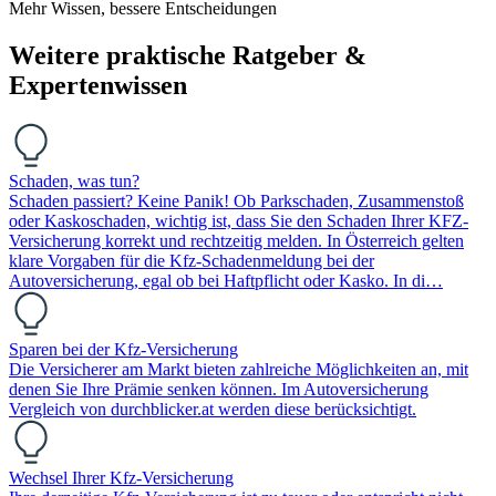
Mehr Wissen, bessere Entscheidungen
Weitere praktische Ratgeber &
Expertenwissen
Schaden, was tun?
Schaden passiert? Keine Panik! Ob Parkschaden, Zusammenstoß
oder Kaskoschaden, wichtig ist, dass Sie den Schaden Ihrer KFZ-
Versicherung korrekt und rechtzeitig melden. In Österreich gelten
klare Vorgaben für die Kfz-Schadenmeldung bei der
Autoversicherung, egal ob bei Haftpflicht oder Kasko. In di…
Sparen bei der Kfz-Versicherung
Die Versicherer am Markt bieten zahlreiche Möglichkeiten an, mit
denen Sie Ihre Prämie senken können. Im Autoversicherung
Vergleich von durchblicker.at werden diese berücksichtigt.
Wechsel Ihrer Kfz-Versicherung