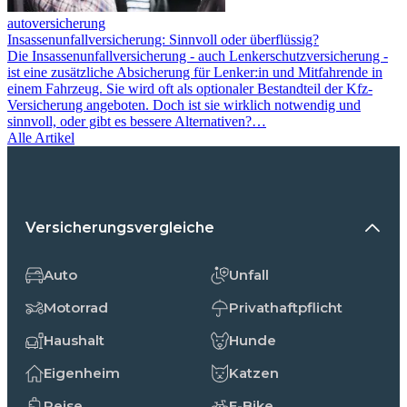
autoversicherung
Insassenunfallversicherung: Sinnvoll oder überflüssig?
Die Insassenunfallversicherung - auch Lenkerschutzversicherung -
ist eine zusätzliche Absicherung für Lenker:in und Mitfahrende in
einem Fahrzeug. Sie wird oft als optionaler Bestandteil der Kfz-
Versicherung angeboten. Doch ist sie wirklich notwendig und
sinnvoll, oder gibt es bessere Alternativen?…
Alle Artikel
Versicherungsvergleiche
Auto
Unfall
Motorrad
Privathaftpflicht
Haushalt
Hunde
Eigenheim
Katzen
Reise
E-Bike