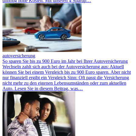
unnötig hohe Kosten. Mit unseren 4 Spartip…
autoversicherung
So sparen Sie bis zu 900 Euro im Jahr bei Ihrer Autoversicherung
Wechseln zahlt sich auch bei der Autoversicherung aus: Aktuell
können Sie bei einem Vergleich bis zu 900 Euro sparen. Aber nicht
nur finanziell ergibt ein Vergleich Sinn: Oft passt die Versicherung
nicht mehr zu den eigenen Lebensumständen oder zum aktuellen
Auto. Lesen Sie in diesem Beitrag, was…