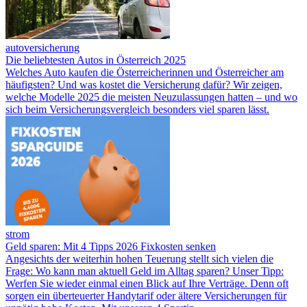
autoversicherung
Die beliebtesten Autos in Österreich 2025
Welches Auto kaufen die Österreicherinnen und Österreicher am
häufigsten? Und was kostet die Versicherung dafür? Wir zeigen,
welche Modelle 2025 die meisten Neuzulassungen hatten – und wo
sich beim Versicherungsvergleich besonders viel sparen lässt.
strom
Geld sparen: Mit 4 Tipps 2026 Fixkosten senken
Angesichts der weiterhin hohen Teuerung stellt sich vielen die
Frage: Wo kann man aktuell Geld im Alltag sparen? Unser Tipp:
Werfen Sie wieder einmal einen Blick auf Ihre Verträge. Denn oft
sorgen ein überteuerter Handytarif oder ältere Versicherungen für