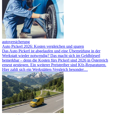
autoversicherung
Auto Pickerl 2026: Kosten vergleichen und sparen
Das Auto Pickerl ist abgelaufen und eine Überprüfung in der
Werkstatt wieder notwendig? Das macht sich im Geldbörserl
bemerkbar – denn die Kosten fürs Pickerl sind 2026 in Österreich
erneut gestiegen. Ein weiterer Preistreiber sind Kfz-Reparaturen.
Hier zahlt sich ein Werkstätten-Vergleich besonder…