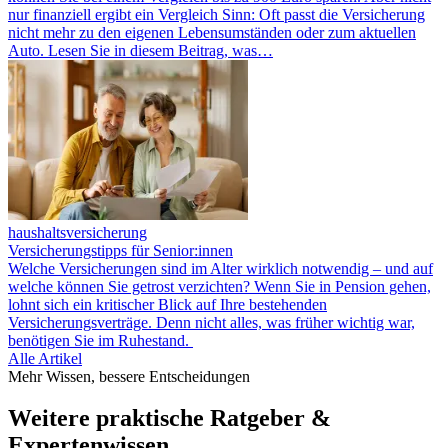
nur finanziell ergibt ein Vergleich Sinn: Oft passt die Versicherung
nicht mehr zu den eigenen Lebensumständen oder zum aktuellen
Auto. Lesen Sie in diesem Beitrag, was…
haushaltsversicherung
Versicherungstipps für Senior:innen
Welche Versicherungen sind im Alter wirklich notwendig – und auf
welche können Sie getrost verzichten? Wenn Sie in Pension gehen,
lohnt sich ein kritischer Blick auf Ihre bestehenden
Versicherungsverträge. Denn nicht alles, was früher wichtig war,
benötigen Sie im Ruhestand.
Alle Artikel
Mehr Wissen, bessere Entscheidungen
Weitere praktische Ratgeber &
Expertenwissen