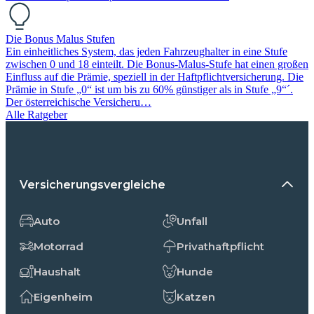
Die Bonus Malus Stufen
Ein einheitliches System, das jeden Fahrzeughalter in eine Stufe
zwischen 0 und 18 einteilt. Die Bonus-Malus-Stufe hat einen großen
Einfluss auf die Prämie, speziell in der Haftpflichtversicherung. Die
Prämie in Stufe „0“ ist um bis zu 60% günstiger als in Stufe „9“´.
Der österreichische Versicheru…
Alle Ratgeber
Versicherungsvergleiche
Auto
Unfall
Motorrad
Privathaftpflicht
Haushalt
Hunde
Eigenheim
Katzen