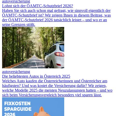
autoversicherung
Lohnt sich der ÖAMTC-Schutzbrief 2026?
Haben Sie sich auch schon mal gefragt, wie sinnvoll eigentlich der
ÖAMTC-Schutzbrief ist? Wir zeigen Ihnen in diesem Beitrag, was
der ÖAMTC-Schutzbrief 2026 tatsächlich leistet – und wo er an
seine Grenzen stößt.
autoversicherung
Die beliebtesten Autos in Österreich 2025
Welches Auto kaufen die Österreicherinnen und Österreicher am
häufigsten? Und was kostet die Versicherung dafür? Wir zeigen,
welche Modelle 2025 die meisten Neuzulassungen hatten – und wo
sich beim Versicherungsvergleich besonders viel sparen lässt.