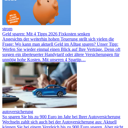
strom
Geld sparen: Mit 4 Tipps 2026 Fixkosten senken
Angesichts der weiterhin hohen Teuerung stellt sich vielen die
Frage: Wo kann man aktuell Geld im Alltag sparen? Unser Tipp:
Werfen Sie wieder einmal einen Blick auf Ihre Verträge. Denn oft
sorgen ein überteuerter Handytarif oder ältere Versicherungen für
unnötig hohe Kosten. Mit unseren 4 Spartip…
autoversicherung
So sparen Sie bis zu 900 Euro im Jahr bei Ihrer Autoversicherung
Wechseln zahlt sich auch bei der Autoversicherung aus: Aktuell
können Sie bei einem Vergleich bis zu 900 Euro sparen. Aber nicht