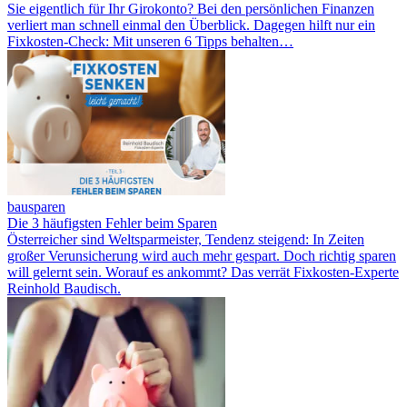
Sie eigentlich für Ihr Girokonto? Bei den persönlichen Finanzen
verliert man schnell einmal den Überblick. Dagegen hilft nur ein
Fixkosten-Check: Mit unseren 6 Tipps behalten…
bausparen
Die 3 häufigsten Fehler beim Sparen
Österreicher sind Weltsparmeister, Tendenz steigend: In Zeiten
großer Verunsicherung wird auch mehr gespart. Doch richtig sparen
will gelernt sein. Worauf es ankommt? Das verrät Fixkosten-Experte
Reinhold Baudisch.