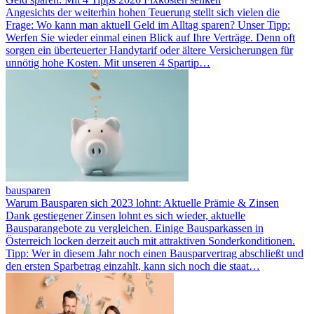
Angesichts der weiterhin hohen Teuerung stellt sich vielen die
Frage: Wo kann man aktuell Geld im Alltag sparen? Unser Tipp:
Werfen Sie wieder einmal einen Blick auf Ihre Verträge. Denn oft
sorgen ein überteuerter Handytarif oder ältere Versicherungen für
unnötig hohe Kosten. Mit unseren 4 Spartip…
bausparen
Warum Bausparen sich 2023 lohnt: Aktuelle Prämie & Zinsen
Dank gestiegener Zinsen lohnt es sich wieder, aktuelle
Bausparangebote zu vergleichen. Einige Bausparkassen in
Österreich locken derzeit auch mit attraktiven Sonderkonditionen.
Tipp: Wer in diesem Jahr noch einen Bausparvertrag abschließt und
den ersten Sparbetrag einzahlt, kann sich noch die staat…