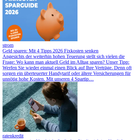
strom
Geld sparen: Mit 4 Tipps 2026 Fixkosten senken
Angesichts der weiterhin hohen Teuerung stellt sich vielen die
Frage: Wo kann man aktuell Geld im Alltag sparen? Unser Tipp:
Werfen Sie wieder einmal einen Blick auf Ihre Verträge. Denn oft
sorgen ein überteuerter Handytarif oder ältere Versicherungen für
unnötig hohe Kosten. Mit unseren 4 Spartip…
ratenkredit