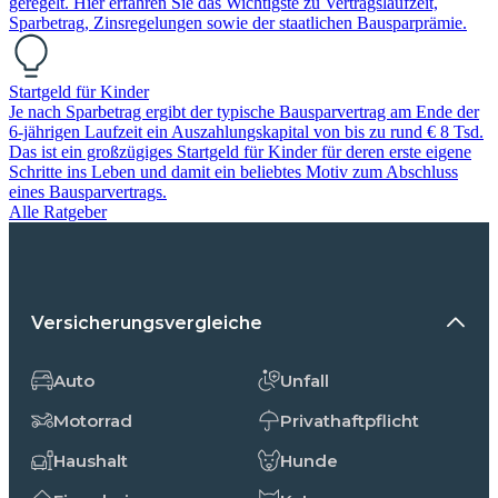
geregelt. Hier erfahren Sie das Wichtigste zu Vertragslaufzeit,
Sparbetrag, Zinsregelungen sowie der staatlichen Bausparprämie.
Startgeld für Kinder
Je nach Sparbetrag ergibt der typische Bausparvertrag am Ende der
6-jährigen Laufzeit ein Auszahlungskapital von bis zu rund € 8 Tsd.
Das ist ein großzügiges Startgeld für Kinder für deren erste eigene
Schritte ins Leben und damit ein beliebtes Motiv zum Abschluss
eines Bausparvertrags.
Alle Ratgeber
Versicherungsvergleiche
Auto
Unfall
Motorrad
Privathaftpflicht
Haushalt
Hunde