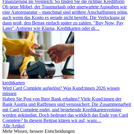
Finanzierung im Vergleich: So finden Sie die richtige Kreditform
Ob neue Möbel, der Traumurlaub oder unerwartete Ausgaben wie
eine Autoreparatur – manchmal sind größere Anschaffungen nötig,
auch wenn das Konto es gerade nicht hergibt. Die Verlockung ist
dann groß, den Betrag einfach später zu zahlen. "Buy Now, Pay
Later"-Anbieter wie Klarna, Kreditkarten oder di…
kreditkarten
Wird Card Complete aufgelöst? Was Kund:innen 2026 wissen
müssen
Haben Sie Post von Ihrer Bank erhalten? Viele Kund:innen der
Bank Austria und Raiffeisen sind verunsichert: Die Zusammenarbeit
mit Card Complete endet, und bestehende Kreditkartenverträge
werden gekündigt. Doch bedeutet das wirklich das Ende von Card
Complete? In diesem Beitrag klären wir auf, waru…
Alle Artikel
Mehr Wissen, bessere Entscheidungen