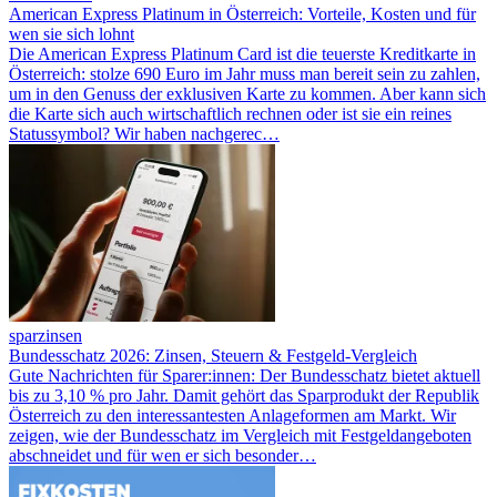
American Express Platinum in Österreich: Vorteile, Kosten und für
wen sie sich lohnt
Die American Express Platinum Card ist die teuerste Kreditkarte in
Österreich: stolze 690 Euro im Jahr muss man bereit sein zu zahlen,
um in den Genuss der exklusiven Karte zu kommen. Aber kann sich
die Karte sich auch wirtschaftlich rechnen oder ist sie ein reines
Statussymbol? Wir haben nachgerec…
sparzinsen
Bundesschatz 2026: Zinsen, Steuern & Festgeld-Vergleich
Gute Nachrichten für Sparer:innen: Der Bundesschatz bietet aktuell
bis zu 3,10 % pro Jahr. Damit gehört das Sparprodukt der Republik
Österreich zu den interessantesten Anlageformen am Markt. Wir
zeigen, wie der Bundesschatz im Vergleich mit Festgeldangeboten
abschneidet und für wen er sich besonder…