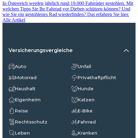
In Österreich werden jährlich rund 19.000 Fahrräder gestohlen. Mit
welchen Tipps Sie Ihr Fahrrad vor Dieben schützen können? Und
wie Sie ein gestohlenes Rad wiederfinden? Das erfahren Sie hier.
Alle Artikel
Versicherungsvergleiche
Auto
Unfall
Motorrad
Privathaftpflicht
Haushalt
Hunde
Eigenheim
Katzen
Reise
E-Bike
Rechtsschutz
Fahrrad
Leben
Kranken