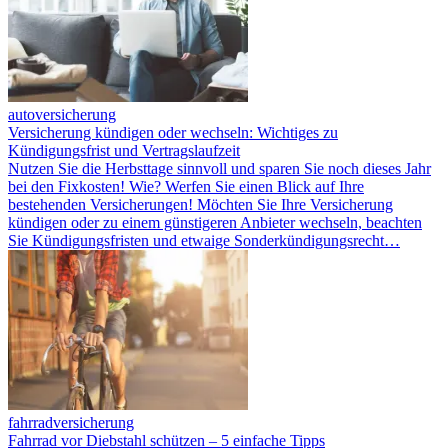
autoversicherung
Versicherung kündigen oder wechseln: Wichtiges zu
Kündigungsfrist und Vertragslaufzeit
Nutzen Sie die Herbsttage sinnvoll und sparen Sie noch dieses Jahr
bei den Fixkosten! Wie? Werfen Sie einen Blick auf Ihre
bestehenden Versicherungen! Möchten Sie Ihre Versicherung
kündigen oder zu einem günstigeren Anbieter wechseln, beachten
Sie Kündigungsfristen und etwaige Sonderkündigungsrecht…
fahrradversicherung
Fahrrad vor Diebstahl schützen – 5 einfache Tipps