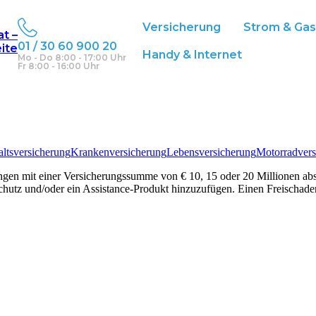
seitige
Versicherung
Strom & Ga
at –
01 / 30 60 900 20
eite
Handy & Internet
Mo - Do 8:00 - 17:00 Uhr
Fr 8:00 - 16:00 Uhr
ltsversicherung
Krankenversicherung
Lebensversicherung
Motorradvers
gen mit einer Versicherungssumme von € 10, 15 oder 20 Millionen abs
hutz und/oder ein Assistance-Produkt hinzuzufügen. Einen Freischaden 