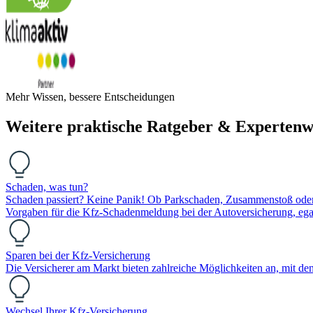
Mehr Wissen, bessere Entscheidungen
Weitere praktische Ratgeber & Expertenw
Schaden, was tun?
Schaden passiert? Keine Panik! Ob Parkschaden, Zusammenstoß oder K
Vorgaben für die Kfz-Schadenmeldung bei der Autoversicherung, egal
Sparen bei der Kfz-Versicherung
Die Versicherer am Markt bieten zahlreiche Möglichkeiten an, mit de
Wechsel Ihrer Kfz-Versicherung