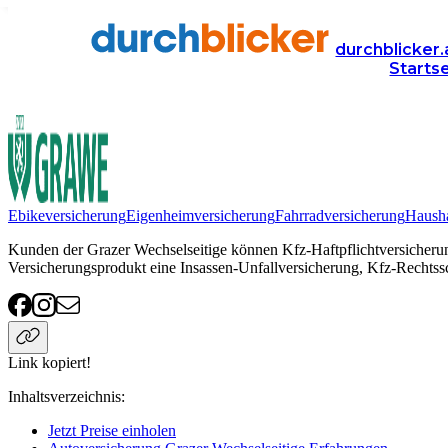
Anbieter
Versicherung
autoversicherung
Grazer Wechsel
durchblicker.
Starts
Grazer Wechselseitige Autoversicherung
Ebikeversicherung
Eigenheimversicherung
Fahrradversicherung
Hausha
Kunden der Grazer Wechselseitige können Kfz-Haftpflichtversicherun
Versicherungsprodukt eine Insassen-Unfallversicherung, Kfz-Rechtssc
Link kopiert!
Inhaltsverzeichnis
:
Jetzt Preise einholen