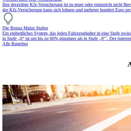
Ihre derzeitige Kfz-Versicherung ist zu teuer oder entspricht nicht
der Kfz-Versicherung kann sich lohnen und mehrere hundert Euro pro
Die Bonus Malus Stufen
Ein einheitliches System, das jeden Fahrzeughalter in eine Stufe zwis
in Stufe „0“ ist um bis zu 60% günstiger als in Stufe „9“´. Der öster
Alle Ratgeber
A