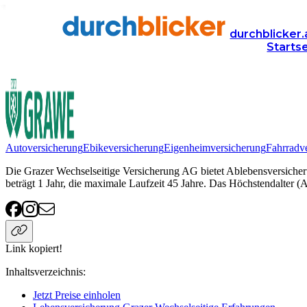
Anbieter
Versicherung
lebensversicherung
Grazer Wechs
durchblicker.
Starts
Grazer Wechselseitige Lebensversicherung
Autoversicherung
Ebikeversicherung
Eigenheimversicherung
Fahrradv
Die Grazer Wechselseitige Versicherung AG bietet Ablebensversiche
beträgt 1 Jahr, die maximale Laufzeit 45 Jahre. Das Höchstendalter (Al
Link kopiert!
Inhaltsverzeichnis
:
Jetzt Preise einholen