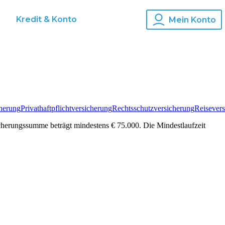
s
Kredit & Konto
Mein Konto
herung
Privathaftpflichtversicherung
Rechtsschutzversicherung
Reisever
cherungssumme beträgt mindestens € 75.000. Die Mindestlaufzeit