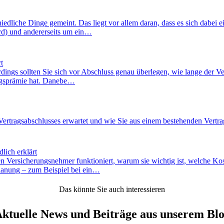
dliche Dinge gemeint. Das liegt vor allem daran, dass es sich dabei ei
rd) und andererseits um ein…
t
dings sollten Sie sich vor Abschluss genau überlegen, wie lange der Vert
ungsprämie hat. Danebe…
rtragsabschlusses erwartet und wie Sie aus einem bestehenden Vertra
lich erklärt
en Versicherungsnehmer funktioniert, warum sie wichtig ist, welche K
planung – zum Beispiel bei ein…
Das könnte Sie auch interessieren
ktuelle News und Beiträge aus unserem Bl