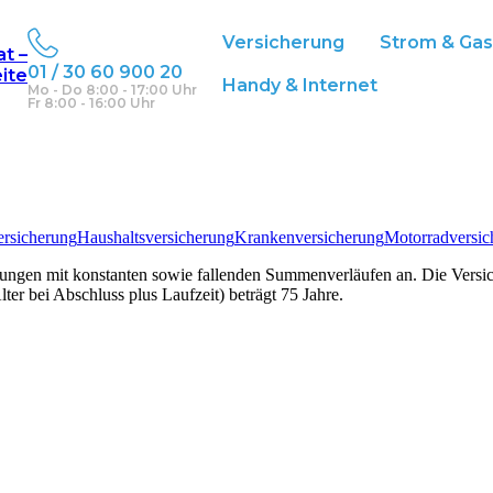
elseitige
Versicherung
Strom & Ga
at –
01 / 30 60 900 20
eite
Handy & Internet
Mo - Do 8:00 - 17:00 Uhr
Fr 8:00 - 16:00 Uhr
ersicherung
Haushaltsversicherung
Krankenversicherung
Motorradversic
rungen mit konstanten sowie fallenden Summenverläufen an. Die Versi
ter bei Abschluss plus Laufzeit) beträgt 75 Jahre.