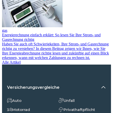
gas
Energierechnung einfach erklärt: So lesen Sie Ihre Strom- und
Gasrechnung richtig
Haben Sie auch oft Schwierigkeiten, Ihre Strom- und Gasrechnung
richtig zu verstehen? In diesem Beitrag zeigen wir Ihnen, wie Sie
Ihre Energieabrechnung richtig lesen und zukünftig auf einen Blick
erkennen, wann mit welchen Zahlungen zu rechnen ist.
Alle Artikel
Versicherungsvergleiche
Auto
Unfall
Motorrad
Privathaftpflicht