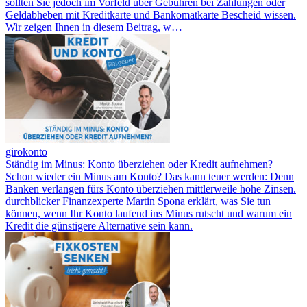
sollten Sie jedoch im Vorfeld über Gebühren bei Zahlungen oder
Geldabheben mit Kreditkarte und Bankomatkarte Bescheid wissen.
Wir zeigen Ihnen in diesem Beitrag, w…
girokonto
Ständig im Minus: Konto überziehen oder Kredit aufnehmen?
Schon wieder ein Minus am Konto? Das kann teuer werden: Denn
Banken verlangen fürs Konto überziehen mittlerweile hohe Zinsen.
durchblicker Finanzexperte Martin Spona erklärt, was Sie tun
können, wenn Ihr Konto laufend ins Minus rutscht und warum ein
Kredit die günstigere Alternative sein kann.