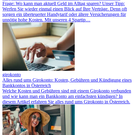
Frage: Wo kann man aktuell Geld im Alltag sparen? Unser Tipp:
Werfen Sie wieder einmal einen Blick auf Ihre Verträge. Denn oft
sorgen ein überteuerter Handytarif oder ältere Versicherungen für
unnötig hohe Kosten. Mit unseren 4 Spartip…
girokonto
Alles rund ums Girokonto: Kosten, Gebühren und Kündigung eines
Bankkontos in Österreich
Welche Kosten und Gebühren sind mit einem Girokonto verbunden
und wie kann man ein Bankkonto am einfachsten kündigen? In
diesem Artikel erfahren Sie alles rund ums Girokonto in Österreich.