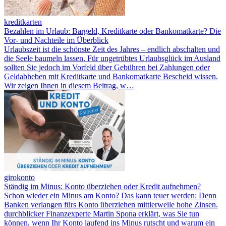
kreditkarten
Bezahlen im Urlaub: Bargeld, Kreditkarte oder Bankomatkarte? Die
Vor- und Nachteile im Überblick
Urlaubszeit ist die schönste Zeit des Jahres – endlich abschalten und
die Seele baumeln lassen. Für ungetrübtes Urlaubsglück im Ausland
sollten Sie jedoch im Vorfeld über Gebühren bei Zahlungen oder
Geldabheben mit Kreditkarte und Bankomatkarte Bescheid wissen.
Wir zeigen Ihnen in diesem Beitrag, w…
girokonto
Ständig im Minus: Konto überziehen oder Kredit aufnehmen?
Schon wieder ein Minus am Konto? Das kann teuer werden: Denn
Banken verlangen fürs Konto überziehen mittlerweile hohe Zinsen.
durchblicker Finanzexperte Martin Spona erklärt, was Sie tun
können, wenn Ihr Konto laufend ins Minus rutscht und warum ein