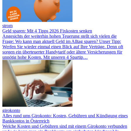
strom
Geld sparen: Mit 4 Tipps 2026 Fixkosten senken
Angesichts der weiterhin hohen Teuerung stellt sich vielen die
Frage: Wo kann man aktuell Geld im Alltag sparen? Unser Tipp:
Werfen Sie wieder einmal einen Blick auf Ihre Verträge. Denn oft
sorgen ein überteuerter Handytarif oder ältere Versicherungen für
unnötig hohe Kosten. Mit unseren 4 Spartip…
girokonto
Alles rund ums Girokonto: Kosten, Gebühren und Kündigung eines
Bankkontos in Österreich
Welche Kosten und Gebühren sind mit einem Girokonto verbunden