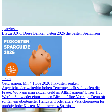
sparzinsen
Bis zu 3,0%: Diese Banken bieten 2026 die besten Sparzinsen
strom
Geld sparen: Mit 4 Tipps 2026 Fixkosten senken
Angesichts der weiterhin hohen Teuerung stellt sich vielen die
Frage: Wo kann man aktuell Geld im Alltag sparen? Unser Tipp:
Werfen Sie wieder einmal einen Blick auf Ihre Verträge. Denn oft
sorgen ein überteuerter Handytarif oder ältere Versicherungen für
unnötig hohe Kosten. Mit unseren 4 Spartip…