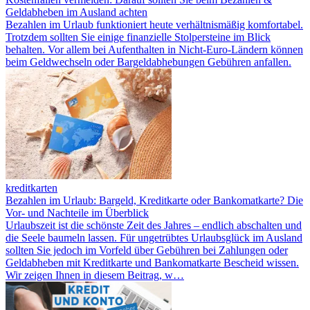
Geldabheben im Ausland achten
Bezahlen im Urlaub funktioniert heute verhältnismäßig komfortabel.
Trotzdem sollten Sie einige finanzielle Stolpersteine im Blick
behalten. Vor allem bei Aufenthalten in Nicht-Euro-Ländern können
beim Geldwechseln oder Bargeldabhebungen Gebühren anfallen.
kreditkarten
Bezahlen im Urlaub: Bargeld, Kreditkarte oder Bankomatkarte? Die
Vor- und Nachteile im Überblick
Urlaubszeit ist die schönste Zeit des Jahres – endlich abschalten und
die Seele baumeln lassen. Für ungetrübtes Urlaubsglück im Ausland
sollten Sie jedoch im Vorfeld über Gebühren bei Zahlungen oder
Geldabheben mit Kreditkarte und Bankomatkarte Bescheid wissen.
Wir zeigen Ihnen in diesem Beitrag, w…