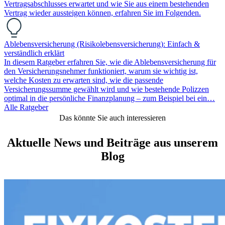
Vertragsabschlusses erwartet und wie Sie aus einem bestehenden
Vertrag wieder aussteigen können, erfahren Sie im Folgenden.
Ablebensversicherung (Risikolebensversicherung): Einfach &
verständlich erklärt
In diesem Ratgeber erfahren Sie, wie die Ablebensversicherung für
den Versicherungsnehmer funktioniert, warum sie wichtig ist,
welche Kosten zu erwarten sind, wie die passende
Versicherungssumme gewählt wird und wie bestehende Polizzen
optimal in die persönliche Finanzplanung – zum Beispiel bei ein…
Alle Ratgeber
Das könnte Sie auch interessieren
Aktuelle News und Beiträge aus unserem
Blog