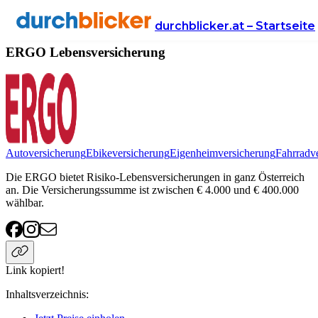
Anbieter
Versicherung
lebensversicherung
ERGO
durchblicker.at – Startseite
ERGO Lebensversicherung
Autoversicherung
Ebikeversicherung
Eigenheimversicherung
Fahrradv
Die ERGO bietet Risiko-Lebensversicherungen in ganz Österreich
an. Die Versicherungssumme ist zwischen € 4.000 und € 400.000
wählbar.
Link kopiert!
Inhaltsverzeichnis
: