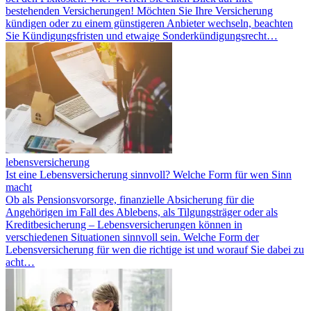
bestehenden Versicherungen! Möchten Sie Ihre Versicherung
kündigen oder zu einem günstigeren Anbieter wechseln, beachten
Sie Kündigungsfristen und etwaige Sonderkündigungsrecht…
lebensversicherung
Ist eine Lebensversicherung sinnvoll? Welche Form für wen Sinn
macht
Ob als Pensionsvorsorge, finanzielle Absicherung für die
Angehörigen im Fall des Ablebens, als Tilgungsträger oder als
Kreditbesicherung – Lebensversicherungen können in
verschiedenen Situationen sinnvoll sein. Welche Form der
Lebensversicherung für wen die richtige ist und worauf Sie dabei zu
acht…