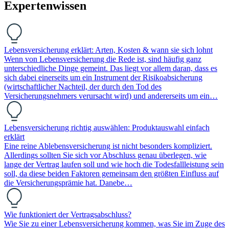
Expertenwissen
Lebensversicherung erklärt: Arten, Kosten & wann sie sich lohnt
Wenn von Lebensversicherung die Rede ist, sind häufig ganz
unterschiedliche Dinge gemeint. Das liegt vor allem daran, dass es
sich dabei einerseits um ein Instrument der Risikoabsicherung
(wirtschaftlicher Nachteil, der durch den Tod des
Versicherungsnehmers verursacht wird) und andererseits um ein…
Lebensversicherung richtig auswählen: Produktauswahl einfach
erklärt
Eine reine Ablebensversicherung ist nicht besonders kompliziert.
Allerdings sollten Sie sich vor Abschluss genau überlegen, wie
lange der Vertrag laufen soll und wie hoch die Todesfallleistung sein
soll, da diese beiden Faktoren gemeinsam den größten Einfluss auf
die Versicherungsprämie hat. Danebe…
Wie funktioniert der Vertragsabschluss?
Wie Sie zu einer Lebensversicherung kommen, was Sie im Zuge des