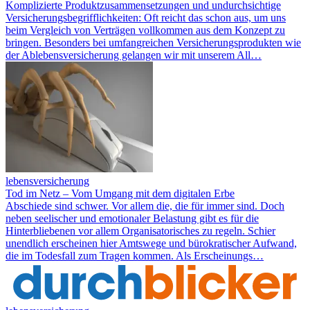
Komplizierte Produktzusammensetzungen und undurchsichtige
Versicherungsbegrifflichkeiten: Oft reicht das schon aus, um uns
beim Vergleich von Verträgen vollkommen aus dem Konzept zu
bringen. Besonders bei umfangreichen Versicherungsprodukten wie
der Ablebensversicherung gelangen wir mit unserem All…
lebensversicherung
Tod im Netz – Vom Umgang mit dem digitalen Erbe
Abschiede sind schwer. Vor allem die, die für immer sind. Doch
neben seelischer und emotionaler Belastung gibt es für die
Hinterbliebenen vor allem Organisatorisches zu regeln. Schier
unendlich erscheinen hier Amtswege und bürokratischer Aufwand,
die im Todesfall zum Tragen kommen. Als Erscheinungs…