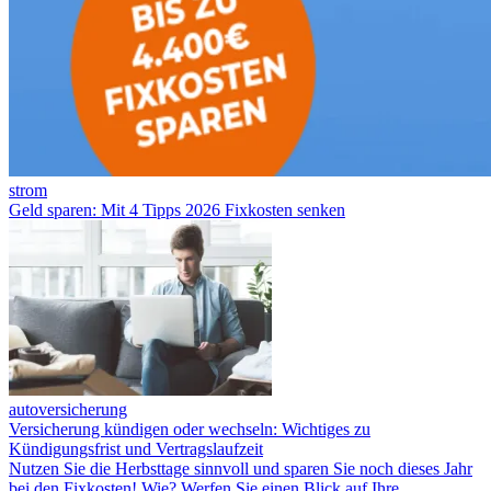
strom
Geld sparen: Mit 4 Tipps 2026 Fixkosten senken
autoversicherung
Versicherung kündigen oder wechseln: Wichtiges zu
Kündigungsfrist und Vertragslaufzeit
Nutzen Sie die Herbsttage sinnvoll und sparen Sie noch dieses Jahr
bei den Fixkosten! Wie? Werfen Sie einen Blick auf Ihre