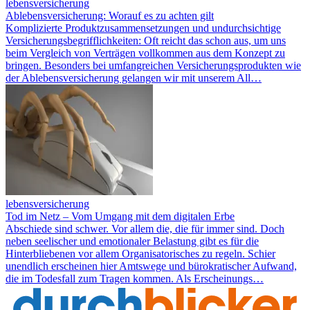
lebensversicherung
Ablebensversicherung: Worauf es zu achten gilt
Komplizierte Produktzusammensetzungen und undurchsichtige
Versicherungsbegrifflichkeiten: Oft reicht das schon aus, um uns
beim Vergleich von Verträgen vollkommen aus dem Konzept zu
bringen. Besonders bei umfangreichen Versicherungsprodukten wie
der Ablebensversicherung gelangen wir mit unserem All…
lebensversicherung
Tod im Netz – Vom Umgang mit dem digitalen Erbe
Abschiede sind schwer. Vor allem die, die für immer sind. Doch
neben seelischer und emotionaler Belastung gibt es für die
Hinterbliebenen vor allem Organisatorisches zu regeln. Schier
unendlich erscheinen hier Amtswege und bürokratischer Aufwand,
die im Todesfall zum Tragen kommen. Als Erscheinungs…