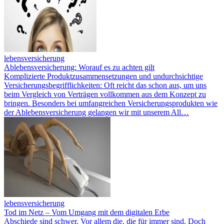
lebensversicherung
Ablebensversicherung: Worauf es zu achten gilt
Komplizierte Produktzusammensetzungen und undurchsichtige
Versicherungsbegrifflichkeiten: Oft reicht das schon aus, um uns
beim Vergleich von Verträgen vollkommen aus dem Konzept zu
bringen. Besonders bei umfangreichen Versicherungsprodukten wie
der Ablebensversicherung gelangen wir mit unserem All…
lebensversicherung
Tod im Netz – Vom Umgang mit dem digitalen Erbe
Abschiede sind schwer. Vor allem die, die für immer sind. Doch