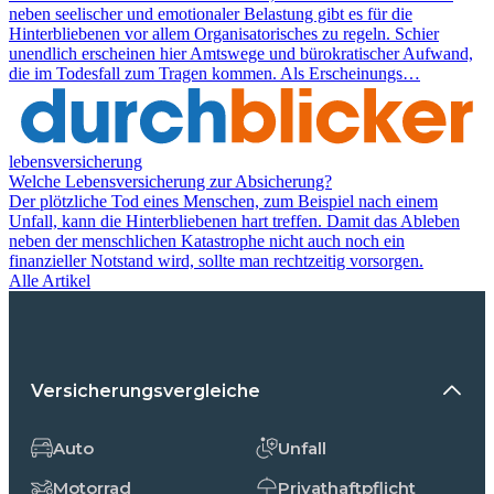
neben seelischer und emotionaler Belastung gibt es für die
Hinterbliebenen vor allem Organisatorisches zu regeln. Schier
unendlich erscheinen hier Amtswege und bürokratischer Aufwand,
die im Todesfall zum Tragen kommen. Als Erscheinungs…
lebensversicherung
Welche Lebensversicherung zur Absicherung?
Der plötzliche Tod eines Menschen, zum Beispiel nach einem
Unfall, kann die Hinterbliebenen hart treffen. Damit das Ableben
neben der menschlichen Katastrophe nicht auch noch ein
finanzieller Notstand wird, sollte man rechtzeitig vorsorgen.
Alle Artikel
Versicherungsvergleiche
Auto
Unfall
Motorrad
Privathaftpflicht