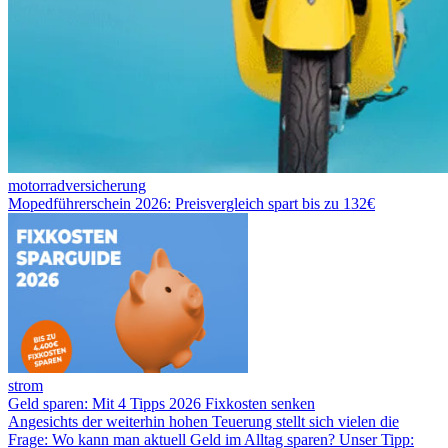
motorradversicherung
Mopedführerschein 2026: Preisvergleich spart bis zu 132€
strom
Geld sparen: Mit 4 Tipps 2026 Fixkosten senken
Angesichts der weiterhin hohen Teuerung stellt sich vielen die
Frage: Wo kann man aktuell Geld im Alltag sparen? Unser Tipp: