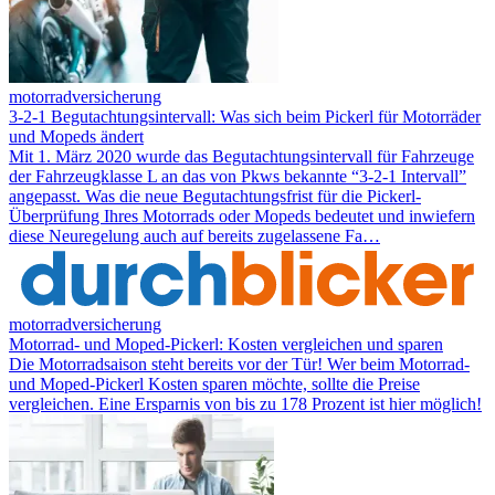
motorradversicherung
3-2-1 Begutachtungsintervall: Was sich beim Pickerl für Motorräder
und Mopeds ändert
Mit 1. März 2020 wurde das Begutachtungsintervall für Fahrzeuge
der Fahrzeugklasse L an das von Pkws bekannte “3-2-1 Intervall”
angepasst. Was die neue Begutachtungsfrist für die Pickerl-
Überprüfung Ihres Motorrads oder Mopeds bedeutet und inwiefern
diese Neuregelung auch auf bereits zugelassene Fa…
motorradversicherung
Motorrad- und Moped-Pickerl: Kosten vergleichen und sparen
Die Motorradsaison steht bereits vor der Tür! Wer beim Motorrad-
und Moped-Pickerl Kosten sparen möchte, sollte die Preise
vergleichen. Eine Ersparnis von bis zu 178 Prozent ist hier möglich!