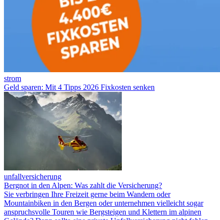
strom
Geld sparen: Mit 4 Tipps 2026 Fixkosten senken
unfallversicherung
Bergnot in den Alpen: Was zahlt die Versicherung?
Sie verbringen Ihre Freizeit gerne beim Wandern oder
Mountainbiken in den Bergen oder unternehmen vielleicht sogar
anspruchsvolle Touren wie Bergsteigen und Klettern im alpinen