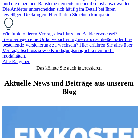
und die einzelnen Bausteine dementsprechend selbst auszuwählen.
Die Anbieter unterscheiden sich häufig im Detail bei Ihren
jeweiligen Deckungen. Hier finden Sie einen kompakten …
Wie funktionieren Vertragsabschluss und Anbieterwechsel?
Sie überlegen eine Unfallversicherung neu abzuschließen oder Ihre
bestehende Versicherung zu wechseln? Hier erfahren Sie alles über
Vertragsabschluss sowie Kündigungsmöglichkeiten und -
modalitäten.
Alle Ratgeber
Das könnte Sie auch interessieren
Aktuelle News und Beiträge aus unserem
Blog