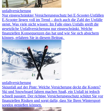
unfallversicherung
Nur eingeschränkter Versicherungsschutz bei E-Scooter-Unfällen
E-Scooter liegen voll im Trend – doch auch die Zahl der Unfälle
steigt. Was viele nicht wissen: Im Falle eines Unfalls greift die
gesetzliche Unfallversicherung nur eingeschränkt. Welche
finanziellen Konsequenzen das hat und wie Sie sich absichern
können, erfahren Sie in diesem Beitrag.
unfallversicherung
Skiunfall auf der Piste: Welche Versicherung deckt die Kosten?
Ski und Snowboard fahren machen Spaß, ein Unfall ist jedoch
schnell passiert. Der richtige Versicherungsschutz schützt Sie vor
finanziellen Risiken und sorgt dafür, dass Sie Ihren Wintersport
sorglos genießen können.