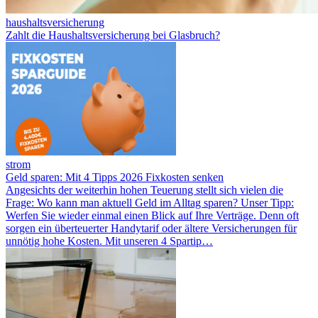
haushaltsversicherung
Zahlt die Haushaltsversicherung bei Glasbruch?
strom
Geld sparen: Mit 4 Tipps 2026 Fixkosten senken
Angesichts der weiterhin hohen Teuerung stellt sich vielen die
Frage: Wo kann man aktuell Geld im Alltag sparen? Unser Tipp:
Werfen Sie wieder einmal einen Blick auf Ihre Verträge. Denn oft
sorgen ein überteuerter Handytarif oder ältere Versicherungen für
unnötig hohe Kosten. Mit unseren 4 Spartip…