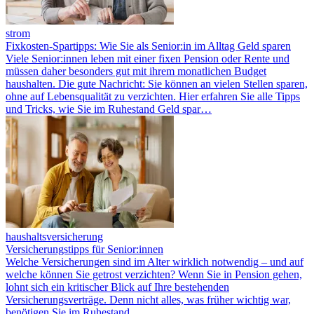
strom
Fixkosten-Spartipps: Wie Sie als Senior:in im Alltag Geld sparen
Viele Senior:innen leben mit einer fixen Pension oder Rente und
müssen daher besonders gut mit ihrem monatlichen Budget
haushalten. Die gute Nachricht: Sie können an vielen Stellen sparen,
ohne auf Lebensqualität zu verzichten. Hier erfahren Sie alle Tipps
und Tricks, wie Sie im Ruhestand Geld spar…
haushaltsversicherung
Versicherungstipps für Senior:innen
Welche Versicherungen sind im Alter wirklich notwendig – und auf
welche können Sie getrost verzichten? Wenn Sie in Pension gehen,
lohnt sich ein kritischer Blick auf Ihre bestehenden
Versicherungsverträge. Denn nicht alles, was früher wichtig war,
benötigen Sie im Ruhestand.