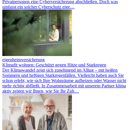
Privatpersonen eine Cyberversicherung abschließen. Doch was
umfasst ein solcher Cyberschutz eige…
eigenheimversicherung
Klimafit wohnen: Geschützt gegen Hitze und Starkregen
Der Klimawandel zeigt sich zunehmend im Alltag – mit heißen
Sommern und heftigen Starkregenfällen. Vielleicht haben auch Sie
schon erlebt, wie sich Ihre Wohnräume aufheizen oder Wasser nicht
mehr richtig abfließt. In Zusammenarbeit mit unserem Partner klima
aktiv zeigen wir Ihnen, wie Sie Ihr Zuh…