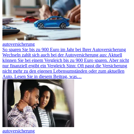
autoversicherung
So sparen Sie bis zu 900 Euro im Jahr bei Ihrer Autoversicherung
Wechseln zahlt sich auch bei der Autoversicherung aus: Aktuell
können Sie bei einem Vergleich bis zu 900 Euro sparen. Aber nicht
nur finanziell ergibt ein Vergleich Sinn: Oft passt die Versicherung
nicht mehr zu den eigenen Lebensumständen oder zum aktuellen
Auto. Lesen Sie in diesem Beitrag, was…
autoversicherung