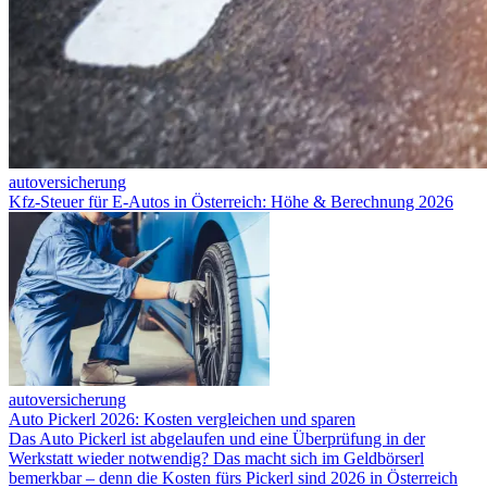
autoversicherung
Kfz-Steuer für E-Autos in Österreich: Höhe & Berechnung 2026
autoversicherung
Auto Pickerl 2026: Kosten vergleichen und sparen
Das Auto Pickerl ist abgelaufen und eine Überprüfung in der
Werkstatt wieder notwendig? Das macht sich im Geldbörserl
bemerkbar – denn die Kosten fürs Pickerl sind 2026 in Österreich