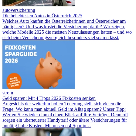
autoversicherung
Die beliebtesten Autos in Österreich 2025
Welches Auto kaufen die Österreicherinnen und Österreicher am
häufigsten? Und was kostet die Versicherung dafür? Wir zeigen,
welche Modelle 2025 die meisten Neuzulassungen hatten – und wo
sich beim Versicherungsvergleich besonders viel sparen lässt.
strom
Geld sparen: Mit 4 Tipps 2026 Fixkosten senken
Angesichts der weiterhin hohen Teuerung stellt sich vielen die
Frage: Wo kann man aktuell Geld im Alltag sparen? Unser Tipp:
Werfen Sie wieder einmal einen Blick auf Ihre Verträge. Denn oft
sorgen ein überteuerter Handytarif oder ältere Versicherungen für
unnötig hohe Kosten. Mit unseren 4 Spartip…