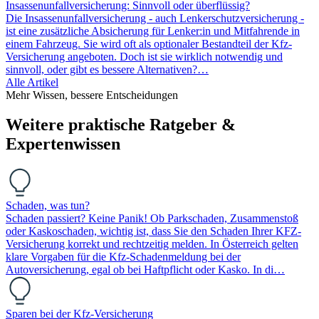
Insassenunfallversicherung: Sinnvoll oder überflüssig?
Die Insassenunfallversicherung - auch Lenkerschutzversicherung -
ist eine zusätzliche Absicherung für Lenker:in und Mitfahrende in
einem Fahrzeug. Sie wird oft als optionaler Bestandteil der Kfz-
Versicherung angeboten. Doch ist sie wirklich notwendig und
sinnvoll, oder gibt es bessere Alternativen?…
Alle Artikel
Mehr Wissen, bessere Entscheidungen
Weitere praktische Ratgeber &
Expertenwissen
Schaden, was tun?
Schaden passiert? Keine Panik! Ob Parkschaden, Zusammenstoß
oder Kaskoschaden, wichtig ist, dass Sie den Schaden Ihrer KFZ-
Versicherung korrekt und rechtzeitig melden. In Österreich gelten
klare Vorgaben für die Kfz-Schadenmeldung bei der
Autoversicherung, egal ob bei Haftpflicht oder Kasko. In di…
Sparen bei der Kfz-Versicherung