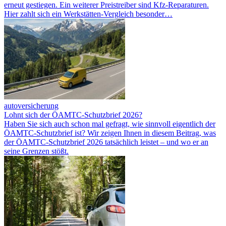
erneut gestiegen. Ein weiterer Preistreiber sind Kfz-Reparaturen.
Hier zahlt sich ein Werkstätten-Vergleich besonder…
autoversicherung
Lohnt sich der ÖAMTC-Schutzbrief 2026?
Haben Sie sich auch schon mal gefragt, wie sinnvoll eigentlich der
ÖAMTC-Schutzbrief ist? Wir zeigen Ihnen in diesem Beitrag, was
der ÖAMTC-Schutzbrief 2026 tatsächlich leistet – und wo er an
seine Grenzen stößt.