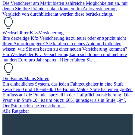
Die Versicherer am Markt bieten zahlreiche Möglichkeiten an, mit
denen Sie Ihre Prämie senken können. Im Autoversicherung
Vergleich von durchblicker.at werden diese berücksichtigt.
Wechsel Ihrer Kfz-Versicherung
Ihre derzeitige Kfz-Versicherung ist zu teuer oder entspricht nicht
Ihren Anforderungen? Sie kaufen ein neues Auto und möchten
wissen, wie Sie am besten zu einer neuen Versicherung kommen?
Ein Wechsel der Kfz-Versicherung kann sich lohnen und mehrere
hundert Euro pro Jahr sparen. Hier erfahren Sie …
Die Bonus Malus Stufen
Ein einheitliches System, das jeden Fahrzeughalter in eine Stufe
zwischen 0 und 18 einteilt. Die Bonus-Malus-Stufe hat einen großen
Einfluss auf die Prämie, speziell in der Haftpflichtversicherung. Die
Prämie in Stufe „0“ ist um bis zu 60% günstiger als in Stufe „9“´.
Der österreichische Versicheru…
Alle Ratgeber