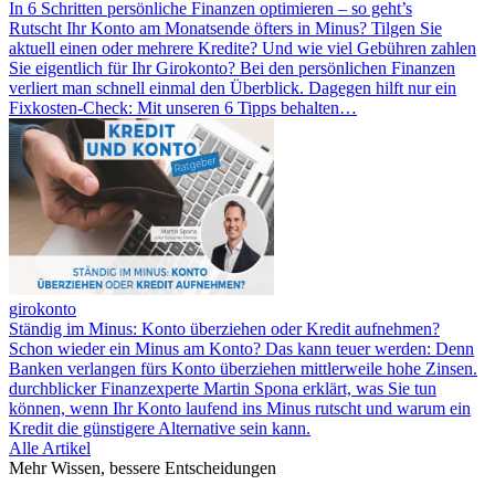
In 6 Schritten persönliche Finanzen optimieren – so geht’s
Rutscht Ihr Konto am Monatsende öfters in Minus? Tilgen Sie
aktuell einen oder mehrere Kredite? Und wie viel Gebühren zahlen
Sie eigentlich für Ihr Girokonto? Bei den persönlichen Finanzen
verliert man schnell einmal den Überblick. Dagegen hilft nur ein
Fixkosten-Check: Mit unseren 6 Tipps behalten…
girokonto
Ständig im Minus: Konto überziehen oder Kredit aufnehmen?
Schon wieder ein Minus am Konto? Das kann teuer werden: Denn
Banken verlangen fürs Konto überziehen mittlerweile hohe Zinsen.
durchblicker Finanzexperte Martin Spona erklärt, was Sie tun
können, wenn Ihr Konto laufend ins Minus rutscht und warum ein
Kredit die günstigere Alternative sein kann.
Alle Artikel
Mehr Wissen, bessere Entscheidungen