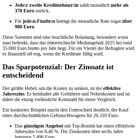
Jede:r zweite Kreditnehmer:in
zahlt monatlich
mehr als
370 Euro
zurück.
Für
jede:n Fünfte:n
beträgt die monatliche Rate sogar
über
900 Euro
.
Diese Summen sind eine beachtliche Belastung, besonders wenn
man bedenkt, dass das österreichische Mediangehalt 2025 bei rund
55.000 Euro brutto pro Jahr liegt. Für ein Viertel der Befragten wird
es finanziell oft eng, wenn die Kreditrate fällig wird.
Das Sparpotenzial: Der Zinssatz ist
entscheidend
Der größte Hebel, um die Kosten zu senken, ist der
effektive
Jahreszins
. Er beinhaltet alle Gebühren und Nebenkosten und ist
daher die einzig verlässliche Kennzahl für einen Vergleich.
Ein konkretes Beispiel macht den Unterschied deutlich: der Kauf
eines durchschnittlichen Gebrauchtwagens für 26.310 Euro.
Das
günstigste Angebot
mit Top-Bonität hat einen effektiven
Jahreszins von 6,46 %. Die Zinskosten über sechs Jahre
betragen 5.496 Euro.