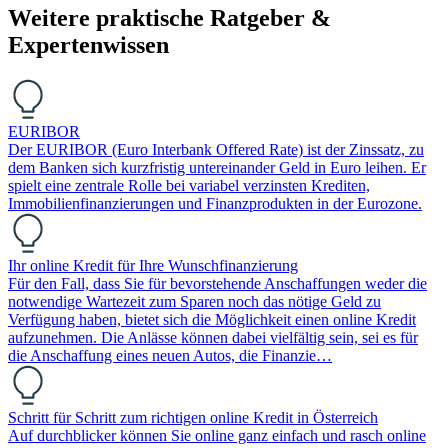
Weitere praktische Ratgeber &
Expertenwissen
EURIBOR
Der EURIBOR (Euro Interbank Offered Rate) ist der Zinssatz, zu
dem Banken sich kurzfristig untereinander Geld in Euro leihen. Er
spielt eine zentrale Rolle bei variabel verzinsten Krediten,
Immobilienfinanzierungen und Finanzprodukten in der Eurozone.
Ihr online Kredit für Ihre Wunschfinanzierung
Für den Fall, dass Sie für bevorstehende Anschaffungen weder die
notwendige Wartezeit zum Sparen noch das nötige Geld zu
Verfügung haben, bietet sich die Möglichkeit einen online Kredit
aufzunehmen. Die Anlässe können dabei vielfältig sein, sei es für
die Anschaffung eines neuen Autos, die Finanzie…
Schritt für Schritt zum richtigen online Kredit in Österreich
Auf durchblicker können Sie online ganz einfach und rasch online