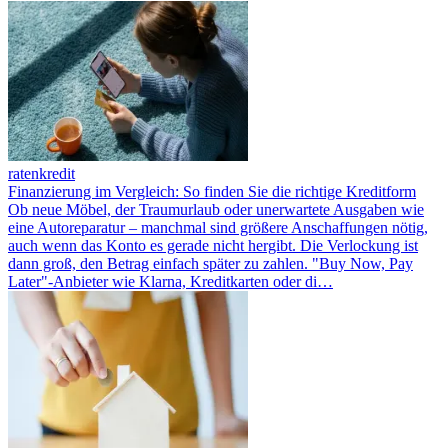
ratenkredit
Finanzierung im Vergleich: So finden Sie die richtige Kreditform
Ob neue Möbel, der Traumurlaub oder unerwartete Ausgaben wie
eine Autoreparatur – manchmal sind größere Anschaffungen nötig,
auch wenn das Konto es gerade nicht hergibt. Die Verlockung ist
dann groß, den Betrag einfach später zu zahlen. "Buy Now, Pay
Later"-Anbieter wie Klarna, Kreditkarten oder di…