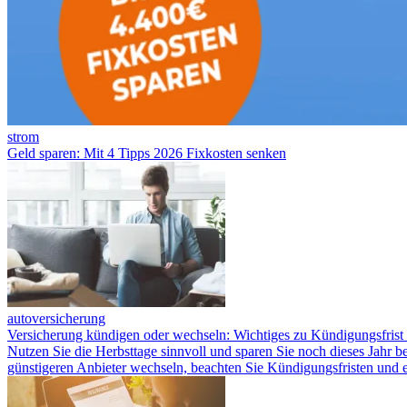
strom
Geld sparen: Mit 4 Tipps 2026 Fixkosten senken
autoversicherung
Versicherung kündigen oder wechseln: Wichtiges zu Kündigungsfrist 
Nutzen Sie die Herbsttage sinnvoll und sparen Sie noch dieses Jahr 
günstigeren Anbieter wechseln, beachten Sie Kündigungsfristen un