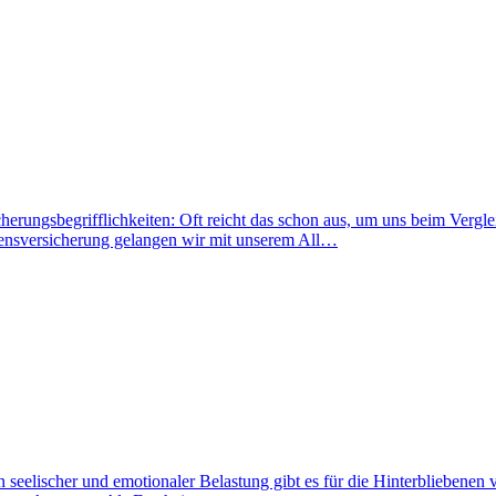
erungsbegrifflichkeiten: Oft reicht das schon aus, um uns beim Verg
ensversicherung gelangen wir mit unserem All…
 seelischer und emotionaler Belastung gibt es für die Hinterbliebenen 