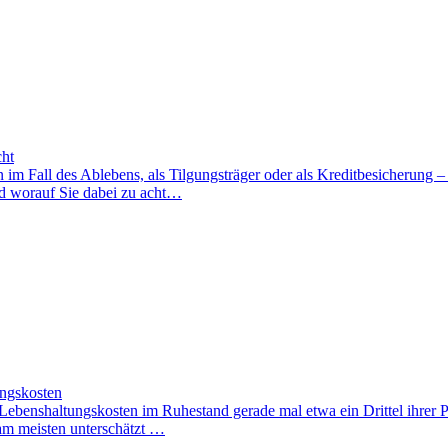
cht
n im Fall des Ablebens, als Tilgungsträger oder als Kreditbesicherung 
nd worauf Sie dabei zu acht…
ungskosten
Lebenshaltungskosten im Ruhestand gerade mal etwa ein Drittel ihrer Pen
 am meisten unterschätzt …