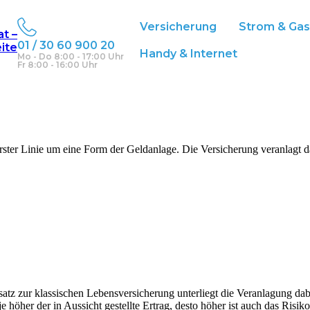
Versicherung
Strom & Ga
at –
01 / 30 60 900 20
eite
Handy & Internet
Mo - Do 8:00 - 17:00 Uhr
Fr 8:00 - 16:00 Uhr
erster Linie um eine Form der Geldanlage. Die Versicherung veranlagt d
atz zur klassischen Lebensversicherung unterliegt die Veranlagung dabe
 höher der in Aussicht gestellte Ertrag, desto höher ist auch das Risik