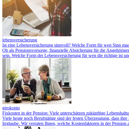
lebensversicherung
Ist eine Lebensversicherung sinnvoll? Welche Form für wen Sinn ma
Ob als Pensionsvorsorge, finanzielle Absicherung für die Angehörige
sein. Welche Form der Lebensversicherung für wen die richtige ist u
girokonto
Fixkosten in der Pension: Viele unterschätzen zukünftige Lebenshalt
Viele heute noch Berufstätige sind der festen Überzeugung, dass ihre 
Irrglaube. Wir verraten Ihnen, welche Kostenfaktoren in der Pension