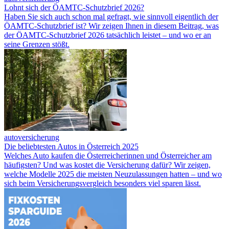
Lohnt sich der ÖAMTC-Schutzbrief 2026?
Haben Sie sich auch schon mal gefragt, wie sinnvoll eigentlich der
ÖAMTC-Schutzbrief ist? Wir zeigen Ihnen in diesem Beitrag, was
der ÖAMTC-Schutzbrief 2026 tatsächlich leistet – und wo er an
seine Grenzen stößt.
autoversicherung
Die beliebtesten Autos in Österreich 2025
Welches Auto kaufen die Österreicherinnen und Österreicher am
häufigsten? Und was kostet die Versicherung dafür? Wir zeigen,
welche Modelle 2025 die meisten Neuzulassungen hatten – und wo
sich beim Versicherungsvergleich besonders viel sparen lässt.