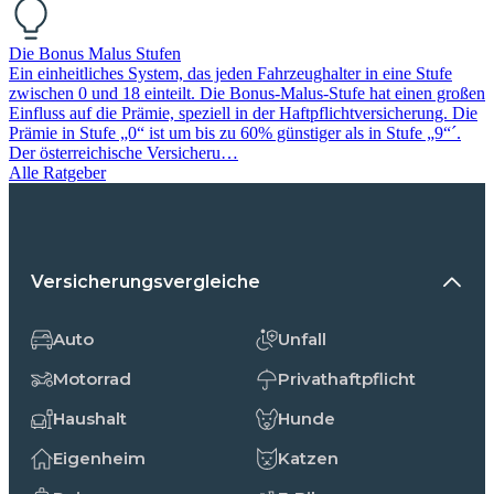
Die Bonus Malus Stufen
Ein einheitliches System, das jeden Fahrzeughalter in eine Stufe
zwischen 0 und 18 einteilt. Die Bonus-Malus-Stufe hat einen großen
Einfluss auf die Prämie, speziell in der Haftpflichtversicherung. Die
Prämie in Stufe „0“ ist um bis zu 60% günstiger als in Stufe „9“´.
Der österreichische Versicheru…
Alle Ratgeber
Versicherungsvergleiche
Auto
Unfall
Motorrad
Privathaftpflicht
Haushalt
Hunde
Eigenheim
Katzen