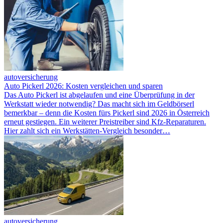
autoversicherung
Auto Pickerl 2026: Kosten vergleichen und sparen
Das Auto Pickerl ist abgelaufen und eine Überprüfung in der
Werkstatt wieder notwendig? Das macht sich im Geldbörserl
bemerkbar – denn die Kosten fürs Pickerl sind 2026 in Österreich
erneut gestiegen. Ein weiterer Preistreiber sind Kfz-Reparaturen.
Hier zahlt sich ein Werkstätten-Vergleich besonder…
autoversicherung