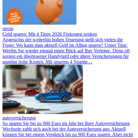
strom
Geld sparen: Mit 4 Tipps 2026 Fixkosten senken
Angesichts der weiterhin hohen Teuerung stellt sich vielen die
Frage: Wo kann man aktuell Geld im Alltag sparen? Unser Tipp:
Werfen Sie wieder einmal einen Blick auf Ihre Verträge. Denn oft
sorgen ein überteuerter Handytarif oder ältere Versicherungen für
unnötig hohe Kosten. Mit unseren 4 Spartip…
autoversicherung
So sparen Sie bis zu 900 Euro im Jahr bei Ihrer Autoversicherung
Wechseln zahlt sich auch bei der Autoversicherung aus: Aktuell
können Sie bei einem Vergleich bis zu 900 Euro sparen. Aber nicht