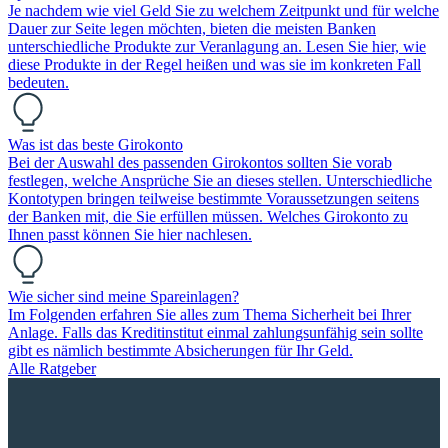
Je nachdem wie viel Geld Sie zu welchem Zeitpunkt und für welche
Dauer zur Seite legen möchten, bieten die meisten Banken
unterschiedliche Produkte zur Veranlagung an. Lesen Sie hier, wie
diese Produkte in der Regel heißen und was sie im konkreten Fall
bedeuten.
Was ist das beste Girokonto
Bei der Auswahl des passenden Girokontos sollten Sie vorab
festlegen, welche Ansprüche Sie an dieses stellen. Unterschiedliche
Kontotypen bringen teilweise bestimmte Voraussetzungen seitens
der Banken mit, die Sie erfüllen müssen. Welches Girokonto zu
Ihnen passt können Sie hier nachlesen.
Wie sicher sind meine Spareinlagen?
Im Folgenden erfahren Sie alles zum Thema Sicherheit bei Ihrer
Anlage. Falls das Kreditinstitut einmal zahlungsunfähig sein sollte
gibt es nämlich bestimmte Absicherungen für Ihr Geld.
Alle Ratgeber