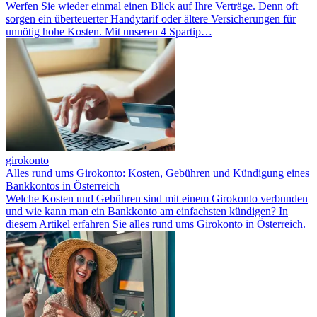
Werfen Sie wieder einmal einen Blick auf Ihre Verträge. Denn oft
sorgen ein überteuerter Handytarif oder ältere Versicherungen für
unnötig hohe Kosten. Mit unseren 4 Spartip…
girokonto
Alles rund ums Girokonto: Kosten, Gebühren und Kündigung eines
Bankkontos in Österreich
Welche Kosten und Gebühren sind mit einem Girokonto verbunden
und wie kann man ein Bankkonto am einfachsten kündigen? In
diesem Artikel erfahren Sie alles rund ums Girokonto in Österreich.