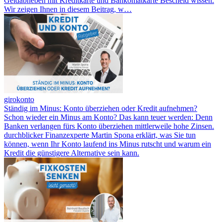
Geldabheben mit Kreditkarte und Bankomatkarte Bescheid wissen.
Wir zeigen Ihnen in diesem Beitrag, w…
girokonto
Ständig im Minus: Konto überziehen oder Kredit aufnehmen?
Schon wieder ein Minus am Konto? Das kann teuer werden: Denn
Banken verlangen fürs Konto überziehen mittlerweile hohe Zinsen.
durchblicker Finanzexperte Martin Spona erklärt, was Sie tun
können, wenn Ihr Konto laufend ins Minus rutscht und warum ein
Kredit die günstigere Alternative sein kann.