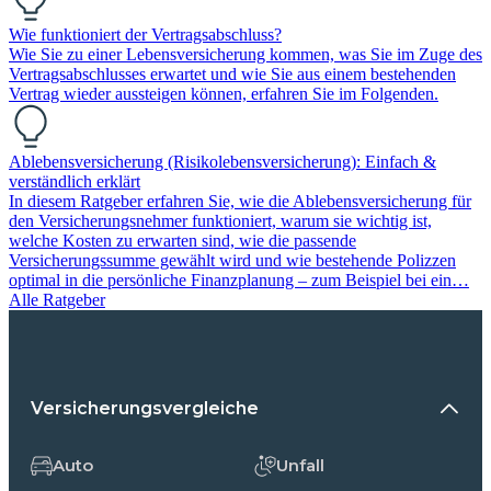
Wie funktioniert der Vertragsabschluss?
Wie Sie zu einer Lebensversicherung kommen, was Sie im Zuge des
Vertragsabschlusses erwartet und wie Sie aus einem bestehenden
Vertrag wieder aussteigen können, erfahren Sie im Folgenden.
Ablebensversicherung (Risikolebensversicherung): Einfach &
verständlich erklärt
In diesem Ratgeber erfahren Sie, wie die Ablebensversicherung für
den Versicherungsnehmer funktioniert, warum sie wichtig ist,
welche Kosten zu erwarten sind, wie die passende
Versicherungssumme gewählt wird und wie bestehende Polizzen
optimal in die persönliche Finanzplanung – zum Beispiel bei ein…
Alle Ratgeber
Versicherungsvergleiche
Auto
Unfall