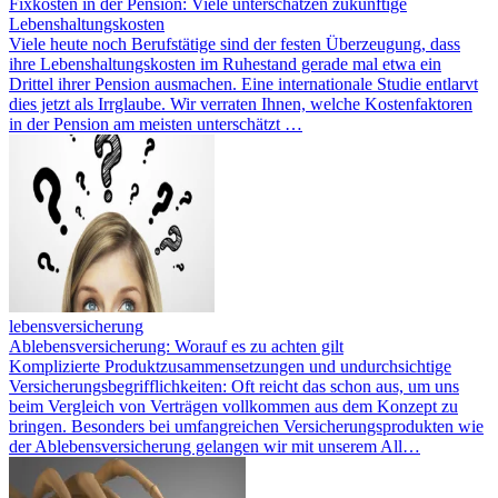
Fixkosten in der Pension: Viele unterschätzen zukünftige
Lebenshaltungskosten
Viele heute noch Berufstätige sind der festen Überzeugung, dass
ihre Lebenshaltungskosten im Ruhestand gerade mal etwa ein
Drittel ihrer Pension ausmachen. Eine internationale Studie entlarvt
dies jetzt als Irrglaube. Wir verraten Ihnen, welche Kostenfaktoren
in der Pension am meisten unterschätzt …
lebensversicherung
Ablebensversicherung: Worauf es zu achten gilt
Komplizierte Produktzusammensetzungen und undurchsichtige
Versicherungsbegrifflichkeiten: Oft reicht das schon aus, um uns
beim Vergleich von Verträgen vollkommen aus dem Konzept zu
bringen. Besonders bei umfangreichen Versicherungsprodukten wie
der Ablebensversicherung gelangen wir mit unserem All…