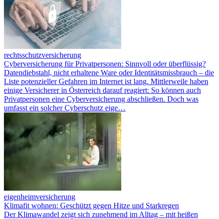
rechtsschutzversicherung
Cyberversicherung für Privatpersonen: Sinnvoll oder überflüssig?
Datendiebstahl, nicht erhaltene Ware oder Identitätsmissbrauch – die
Liste potenzieller Gefahren im Internet ist lang. Mittlerweile haben
einige Versicherer in Österreich darauf reagiert: So können auch
Privatpersonen eine Cyberversicherung abschließen. Doch was
umfasst ein solcher Cyberschutz eige…
eigenheimversicherung
Klimafit wohnen: Geschützt gegen Hitze und Starkregen
Der Klimawandel zeigt sich zunehmend im Alltag – mit heißen