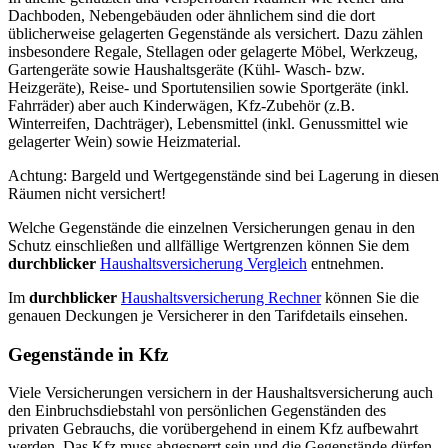
Dachboden, Nebengebäuden oder ähnlichem sind die dort
üblicherweise gelagerten Gegenstände als versichert. Dazu zählen
insbesondere Regale, Stellagen oder gelagerte Möbel, Werkzeug,
Gartengeräte sowie Haushaltsgeräte (Kühl- Wasch- bzw.
Heizgeräte), Reise- und Sportutensilien sowie Sportgeräte (inkl.
Fahrräder) aber auch Kinderwägen, Kfz-Zubehör (z.B.
Winterreifen, Dachträger), Lebensmittel (inkl. Genussmittel wie
gelagerter Wein) sowie Heizmaterial.
Achtung: Bargeld und Wertgegenstände sind bei Lagerung in diesen
Räumen nicht versichert!
Welche Gegenstände die einzelnen Versicherungen genau in den
Schutz einschließen und allfällige Wertgrenzen können Sie dem
durchblicker
Haushaltsversicherung Vergleich
entnehmen.
Im
durchblicker
Haushaltsversicherung Rechner
können Sie die
genauen Deckungen je Versicherer in den Tarifdetails einsehen.
Gegenstände in Kfz
Viele Versicherungen versichern in der Haushaltsversicherung auch
den Einbruchsdiebstahl von persönlichen Gegenständen des
privaten Gebrauchs, die vorübergehend in einem Kfz aufbewahrt
werden. Das Kfz muss abgesperrt sein und die Gegenstände dürfen