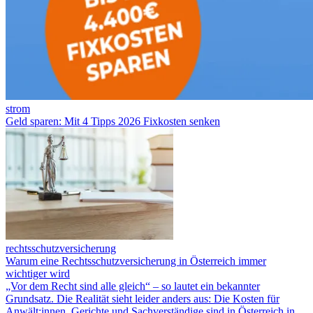
strom
Geld sparen: Mit 4 Tipps 2026 Fixkosten senken
rechtsschutzversicherung
Warum eine Rechtsschutzversicherung in Österreich immer
wichtiger wird
„Vor dem Recht sind alle gleich“ – so lautet ein bekannter
Grundsatz. Die Realität sieht leider anders aus: Die Kosten für
Anwält:innen, Gerichte und Sachverständige sind in Österreich in