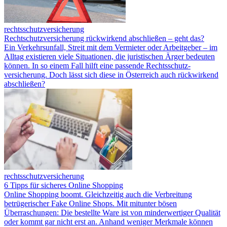
rechtsschutzversicherung
Rechtschutzversicherung rückwirkend abschließen – geht das?
Ein Verkehrsunfall, Streit mit dem Vermieter oder Arbeitgeber – im
Alltag existieren viele Situationen, die juristischen Ärger bedeuten
können. In so einem Fall hilft eine passende Rechtsschutz­
versicherung. Doch lässt sich diese in Österreich auch rückwirkend
abschließen?
rechtsschutzversicherung
6 Tipps für sicheres Online Shopping
Online Shopping boomt. Gleichzeitig auch die Verbreitung
betrügerischer Fake Online Shops. Mit mitunter bösen
Überraschungen: Die bestellte Ware ist von minderwertiger Qualität
oder kommt gar nicht erst an. Anhand weniger Merkmale können