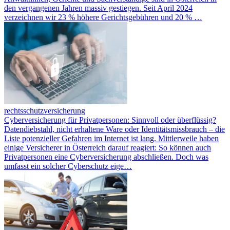
den vergangenen Jahren massiv gestiegen. Seit April 2024
verzeichnen wir 23 % höhere Gerichtsgebühren und 20 % …
rechtsschutzversicherung
Cyberversicherung für Privatpersonen: Sinnvoll oder überflüssig?
Datendiebstahl, nicht erhaltene Ware oder Identitätsmissbrauch – die
Liste potenzieller Gefahren im Internet ist lang. Mittlerweile haben
einige Versicherer in Österreich darauf reagiert: So können auch
Privatpersonen eine Cyberversicherung abschließen. Doch was
umfasst ein solcher Cyberschutz eige…