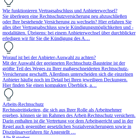
Wie funktionieren Vertragsabschluss und Anbieterwechsel?
Sie überlegen eine Rechtsschutzversicherung neu abzuschließen
oder Ihre bestehende Versicherung zu wechseln? Hier erfahren Sie
alles über Vertragsabschluss sowie Kündigungsmöglichkeiten und -
modalitäten. Übrigens: bei einem Anbieterwechsel über durchblicker
erledigen wir für Sie die Kündigung des A…
Worauf ist bei der Anbieter-Auswahl zu achten?
Mit der Auswahl der geeigneten Rechtsschutz-Bausteine ist der
größte Teil des Weges zu Ihrer maßgeschneiderten Rechtsschutz-
Versicherung geschafft. Allerdings unterscheiden sich die einzelnen
Anbieter häufig noch im Detail bei Ihren jeweiligen Deckungen.
Hier finden Sie einen kompakten Überblick, a…
Arbeits-Rechtsschutz
Rechtsstreitigkeiten, die sich aus Ihrer Rolle als Arbeitnehmer
ergeben, können sie im Rahmen des Arbeit-Rechtsschutz versichern.
Darin enthalten ist die Vertretung vor dem Arbeitsgericht und in der
Regel auch gegenüber gesetzlichen Sozialversicherungen sowie in
Disziplinarverfahren für Angestellt …
Alle Ratgeber