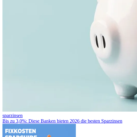
sparzinsen
Bis zu 3,0%: Diese Banken bieten 2026 die besten Sparzinsen