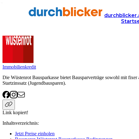
Anbieter
Finanzen
bausparen
Wüstenrot Bausparkasse
durchblicker.
Starts
Wüstenrot Bausparkasse Bausparen
Immobilienkredit
Die Wüstenrot Bausparkasse bietet Bausparverträge sowohl mit fixer a
Startzinssatz (Jugendbausparen).
Link kopiert!
Inhaltsverzeichnis
:
Jetzt Preise einholen