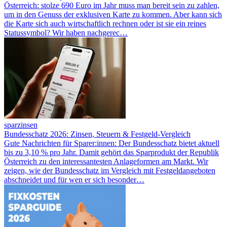
Österreich: stolze 690 Euro im Jahr muss man bereit sein zu zahlen,
um in den Genuss der exklusiven Karte zu kommen. Aber kann sich
die Karte sich auch wirtschaftlich rechnen oder ist sie ein reines
Statussymbol? Wir haben nachgerec…
sparzinsen
Bundesschatz 2026: Zinsen, Steuern & Festgeld-Vergleich
Gute Nachrichten für Sparer:innen: Der Bundesschatz bietet aktuell
bis zu 3,10 % pro Jahr. Damit gehört das Sparprodukt der Republik
Österreich zu den interessantesten Anlageformen am Markt. Wir
zeigen, wie der Bundesschatz im Vergleich mit Festgeldangeboten
abschneidet und für wen er sich besonder…