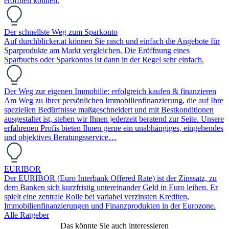
eröffnen können.
Der schnellste Weg zum Sparkonto
Auf durchblicker.at können Sie rasch und einfach die Angebote für
Sparprodukte am Markt vergleichen. Die Eröffnung eines
Sparbuchs oder Sparkontos ist dann in der Regel sehr einfach.
Der Weg zur eigenen Immobilie: erfolgreich kaufen & finanzieren
Am Weg zu Ihrer persönlichen Immobilienfinanzierung, die auf Ihre
speziellen Bedürfnisse maßgeschneidert und mit Bestkonditionen
ausgestaltet ist, stehen wir Ihnen jederzeit beratend zur Seite. Unsere
erfahrenen Profis bieten Ihnen gerne ein unabhängiges, eingehendes
und objektives Beratungsservice…
EURIBOR
Der EURIBOR (Euro Interbank Offered Rate) ist der Zinssatz, zu
dem Banken sich kurzfristig untereinander Geld in Euro leihen. Er
spielt eine zentrale Rolle bei variabel verzinsten Krediten,
Immobilienfinanzierungen und Finanzprodukten in der Eurozone.
Alle Ratgeber
Das könnte Sie auch interessieren