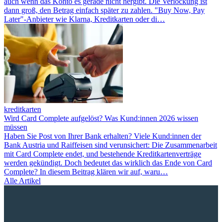
auch wenn das Konto es gerade nicht hergibt. Die Verlockung ist
dann groß, den Betrag einfach später zu zahlen. "Buy Now, Pay
Later"-Anbieter wie Klarna, Kreditkarten oder di…
kreditkarten
Wird Card Complete aufgelöst? Was Kund:innen 2026 wissen
müssen
Haben Sie Post von Ihrer Bank erhalten? Viele Kund:innen der
Bank Austria und Raiffeisen sind verunsichert: Die Zusammenarbeit
mit Card Complete endet, und bestehende Kreditkartenverträge
werden gekündigt. Doch bedeutet das wirklich das Ende von Card
Complete? In diesem Beitrag klären wir auf, waru…
Alle Artikel