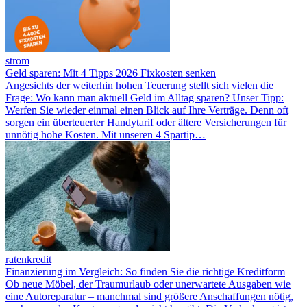
strom
Geld sparen: Mit 4 Tipps 2026 Fixkosten senken
Angesichts der weiterhin hohen Teuerung stellt sich vielen die
Frage: Wo kann man aktuell Geld im Alltag sparen? Unser Tipp:
Werfen Sie wieder einmal einen Blick auf Ihre Verträge. Denn oft
sorgen ein überteuerter Handytarif oder ältere Versicherungen für
unnötig hohe Kosten. Mit unseren 4 Spartip…
ratenkredit
Finanzierung im Vergleich: So finden Sie die richtige Kreditform
Ob neue Möbel, der Traumurlaub oder unerwartete Ausgaben wie
eine Autoreparatur – manchmal sind größere Anschaffungen nötig,