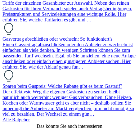
Tarife der einzelnen Gasanbieter zur Auswahl. Neben den reinen
Gaskosten für Ihren Verbrauch spielen auch Vertragsbedingungen,
Preisstrukturen und Serviceleistungen eine wichtige Rolle. Hier
erfahren Sie, welche Tarifarten es gibt und …
Gasvertrag abschließen oder wechseln: So funktioniert’s
Einen Gasvertrag abzuschließen oder den Anbieter zu wechseln ist
einfacher, als viele denken. In wenigen Schritten können Sie zum
passenden Tarif wechseln. Egal, ob Sie umziehen, eine neue Anlage
anschließen oder einfach einen günstigeren Anbieter suchen. Hier
erfahren Sie, wie der Ablauf genau fun…
Sparen beim Gaspreis: Welche Rabatte gibt es beim Gastarif?
Der effektivste Weg die eigenen Gaskosten zu senken bleibt
natürlich auch weiterhin: weniger Gas verbrauchen. Ohne Heizen,
Kochen oder Warmwasser geht es aber nicht – deshalb sollten Sie
unbedingt die Anbieter am Markt vergleichen , um nicht unnötig zu
viel zu bezahlen. Der Wechsel zu einem gün…
Alle Ratgeber
Das könnte Sie auch interessieren