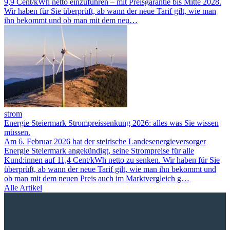
9,9 Cent/kWh netto einzuführen – mit Preisgarantie bis Mitte 2028.
Wir haben für Sie überprüft, ab wann der neue Tarif gilt, wie man
ihn bekommt und ob man mit dem neu…
strom
Energie Steiermark Strompreissenkung 2026: alles was Sie wissen
müssen.
Am 6. Februar 2026 hat der steirische Landesenergieversorger
Energie Steiermark angekündigt, seine Strompreise für alle
Kund:innen auf 11,4 Cent/kWh netto zu senken. Wir haben für Sie
überprüft, ab wann der neue Tarif gilt, wie man ihn bekommt und
ob man mit dem neuen Preis auch im Marktvergleich g…
Alle Artikel