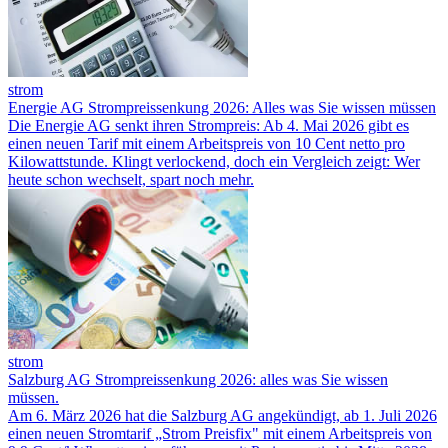
strom
Energie AG Strompreissenkung 2026: Alles was Sie wissen müssen
Die Energie AG senkt ihren Strompreis: Ab 4. Mai 2026 gibt es
einen neuen Tarif mit einem Arbeitspreis von 10 Cent netto pro
Kilowattstunde. Klingt verlockend, doch ein Vergleich zeigt: Wer
heute schon wechselt, spart noch mehr.
strom
Salzburg AG Strompreissenkung 2026: alles was Sie wissen
müssen.
Am 6. März 2026 hat die Salzburg AG angekündigt, ab 1. Juli 2026
einen neuen Stromtarif „Strom Preisfix" mit einem Arbeitspreis von