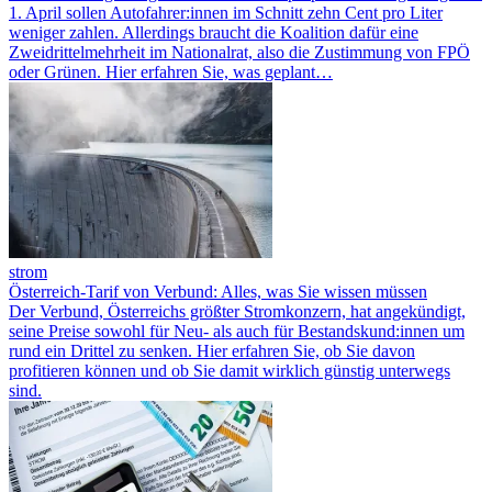
1. April sollen Autofahrer:innen im Schnitt zehn Cent pro Liter
weniger zahlen. Allerdings braucht die Koalition dafür eine
Zweidrittelmehrheit im Nationalrat, also die Zustimmung von FPÖ
oder Grünen. Hier erfahren Sie, was geplant…
strom
Österreich-Tarif von Verbund: Alles, was Sie wissen müssen
Der Verbund, Österreichs größter Stromkonzern, hat angekündigt,
seine Preise sowohl für Neu- als auch für Bestandskund:innen um
rund ein Drittel zu senken. Hier erfahren Sie, ob Sie davon
profitieren können und ob Sie damit wirklich günstig unterwegs
sind.