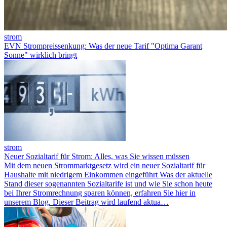
strom
EVN Strompreissenkung: Was der neue Tarif "Optima Garant
Sonne" wirklich bringt
strom
Neuer Sozialtarif für Strom: Alles, was Sie wissen müssen
Mit dem neuen Strommarktgesetz wird ein neuer Sozialtarif für
Haushalte mit niedrigem Einkommen eingeführt Was der aktuelle
Stand dieser sogenannten Sozialtarife ist und wie Sie schon heute
bei Ihrer Stromrechnung sparen können, erfahren Sie hier in
unserem Blog. Dieser Beitrag wird laufend aktua…