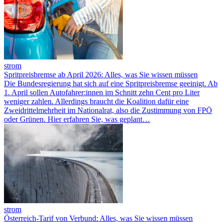
strom
Spritpreisbremse ab April 2026: Alles, was Sie wissen müssen
Die Bundesregierung hat sich auf eine Spritpreisbremse geeinigt. Ab
1. April sollen Autofahrer:innen im Schnitt zehn Cent pro Liter
weniger zahlen. Allerdings braucht die Koalition dafür eine
Zweidrittelmehrheit im Nationalrat, also die Zustimmung von FPÖ
oder Grünen. Hier erfahren Sie, was geplant…
strom
Österreich-Tarif von Verbund: Alles, was Sie wissen müssen