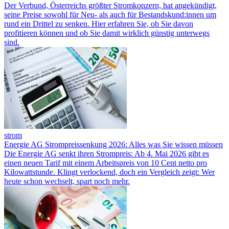
Der Verbund, Österreichs größter Stromkonzern, hat angekündigt,
seine Preise sowohl für Neu- als auch für Bestandskund:innen um
rund ein Drittel zu senken. Hier erfahren Sie, ob Sie davon
profitieren können und ob Sie damit wirklich günstig unterwegs
sind.
strom
Energie AG Strompreissenkung 2026: Alles was Sie wissen müssen
Die Energie AG senkt ihren Strompreis: Ab 4. Mai 2026 gibt es
einen neuen Tarif mit einem Arbeitspreis von 10 Cent netto pro
Kilowattstunde. Klingt verlockend, doch ein Vergleich zeigt: Wer
heute schon wechselt, spart noch mehr.