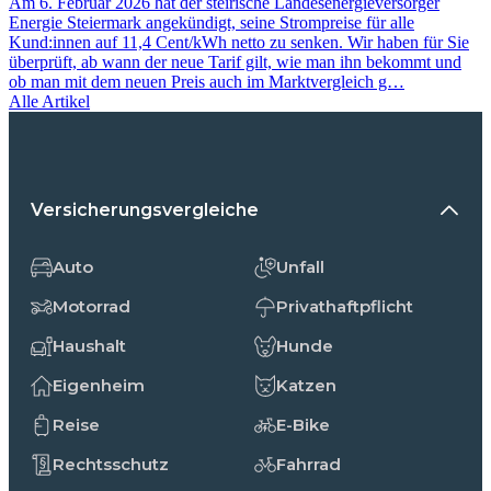
Am 6. Februar 2026 hat der steirische Landesenergieversorger
Energie Steiermark angekündigt, seine Strompreise für alle
Kund:innen auf 11,4 Cent/kWh netto zu senken. Wir haben für Sie
überprüft, ab wann der neue Tarif gilt, wie man ihn bekommt und
ob man mit dem neuen Preis auch im Marktvergleich g…
Alle Artikel
Versicherungsvergleiche
Auto
Unfall
Motorrad
Privathaftpflicht
Haushalt
Hunde
Eigenheim
Katzen
Reise
E-Bike
Rechtsschutz
Fahrrad