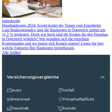
immokredit
Hausbaukosten 2024: Soviel kostet der Traum vom Eigenheim
Laut Baukostenindex sind die Baukosten in Österreich zuletzt um
11,2 % gestiegen. Doch wie hoch sind die Kosten für den Hausbau
in Österreich wirklich? Wie gestalten sich die einzelnen
Kostenpunkte und wo lassen sich Kosten sparen? Lesen Sie hier,
welche Faktoren Ihre Baukosten beeinflussen.
Alle Artikel
Versicherungsvergleiche
Auto
Unfall
Motorrad
Privathaftpflicht
Haushalt
Hunde