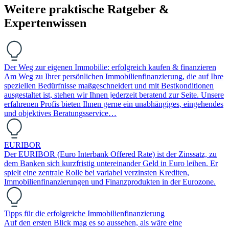
Weitere praktische Ratgeber &
Expertenwissen
Der Weg zur eigenen Immobilie: erfolgreich kaufen & finanzieren
Am Weg zu Ihrer persönlichen Immobilienfinanzierung, die auf Ihre
speziellen Bedürfnisse maßgeschneidert und mit Bestkonditionen
ausgestaltet ist, stehen wir Ihnen jederzeit beratend zur Seite. Unsere
erfahrenen Profis bieten Ihnen gerne ein unabhängiges, eingehendes
und objektives Beratungsservice…
EURIBOR
Der EURIBOR (Euro Interbank Offered Rate) ist der Zinssatz, zu
dem Banken sich kurzfristig untereinander Geld in Euro leihen. Er
spielt eine zentrale Rolle bei variabel verzinsten Krediten,
Immobilienfinanzierungen und Finanzprodukten in der Eurozone.
Tipps für die erfolgreiche Immobilienfinanzierung
Auf den ersten Blick mag es so aussehen, als wäre eine